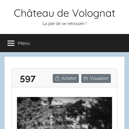
Aller
Château de Volognat
au
contenu
La joie de se retrouver !
Menu
597
Acheter
Visualiser