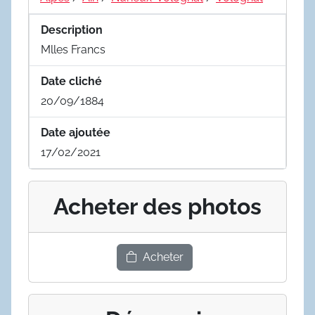
Description
Mlles Francs
Date cliché
20/09/1884
Date ajoutée
17/02/2021
Acheter des photos
Acheter