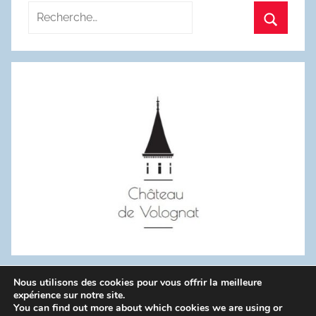
Recherche
pour
Recherc
:
Nous utilisons des cookies pour vous offrir la meilleure
WordPress Theme: Donovan by ThemeZee.
expérience sur notre site.
You can find out more about which cookies we are using or