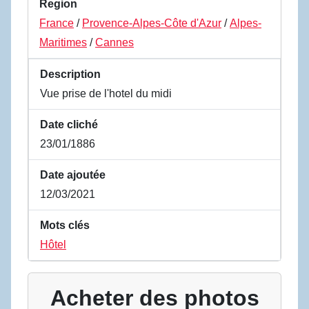
Region
France
/
Provence-Alpes-Côte d'Azur
/
Alpes-
Maritimes
/
Cannes
Description
Vue prise de l'hotel du midi
Date cliché
23/01/1886
Date ajoutée
12/03/2021
Mots clés
Hôtel
Acheter des photos