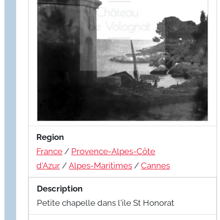
Region
France
/
Provence-Alpes-Côte
d'Azur
/
Alpes-Maritimes
/
Cannes
Description
Petite chapelle dans l'ile St Honorat