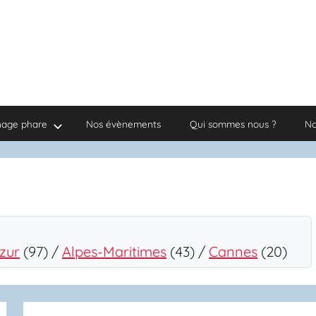
nage phare
Nos évènements
Qui sommes nous ?
No
zur
(97) /
Alpes-Maritimes
(43) /
Cannes
(20)