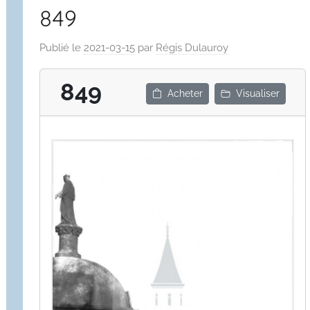
849
Publié le
2021-03-15
par
Régis Dulauroy
849
Acheter
Visualiser