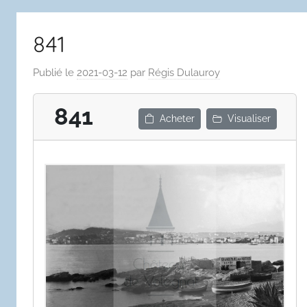
841
Publié le
2021-03-12
par
Régis Dulauroy
841
Acheter
Visualiser