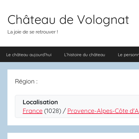
Aller
au
Château de Volognat
contenu
La joie de se retrouver !
Le château aujourd’hui
L’histoire du château
Le person
Région :
Localisation
France
(1028) /
Provence-Alpes-Côte d'A