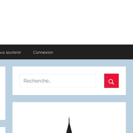
us soutenir
Connexion
Recherche
pour
Recherch
: