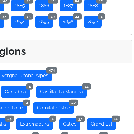
137
72
121
53
110
4
1885
1886
1887
1888
37
13
49
22
2
3
1894
1895
1896
2892
gions
474
uvergne-Rhône-Alpes
4
14
Cantabria
Castilla–La Mancha
2
20
al de Loire
Comitat d'Istrie
24
1
37
11
tia
Extremadura
Galice
Grand Est