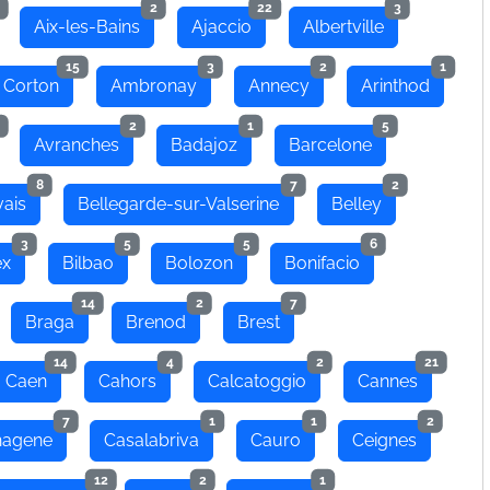
2
22
3
Aix-les-Bains
Ajaccio
Albertville
15
3
2
1
 Corton
Ambronay
Annecy
Arinthod
2
1
5
Avranches
Badajoz
Barcelone
8
7
2
ais
Bellegarde-sur-Valserine
Belley
3
5
5
6
ex
Bilbao
Bolozon
Bonifacio
14
2
7
Braga
Brenod
Brest
14
4
2
21
Caen
Cahors
Calcatoggio
Cannes
7
1
1
2
hagene
Casalabriva
Cauro
Ceignes
12
2
1