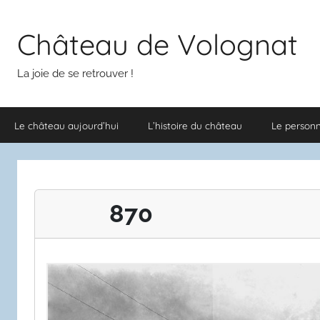
Aller
au
Château de Volognat
contenu
La joie de se retrouver !
Le château aujourd’hui
L’histoire du château
Le person
870