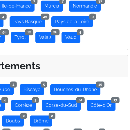
1
7
97
Ile-de-France
Murcia
Normandie
4
20
9
Pays Basque
Pays de la Loire
98
12
26
4
r
Tyrol
Valais
Vaud
rtements
2
5
15
Aube
Biscaye
Bouches-du-Rhône
4
3
61
17
e
Corrèze
Corse-du-Sud
Côte-d'Or
0
2
Doubs
Drôme