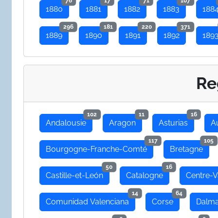
76
17
71
107
1880
1881
1882
1883
188
296
181
220
371
1889
1890
1891
1892
189
Re
102
11
16
Andalousie
Aragon
Asturias
A
117
105
Bourgogne-Franche-Comté
Bretagne
50
16
Castille-et-León
Catalogne
Centre-V
14
64
Comunidad Valenciana
Corse
Dalma