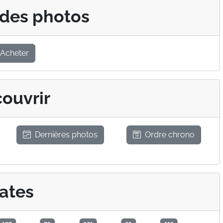
 des photos
Acheter
ouvrir
Dernières photos
Ordre chrono
ates