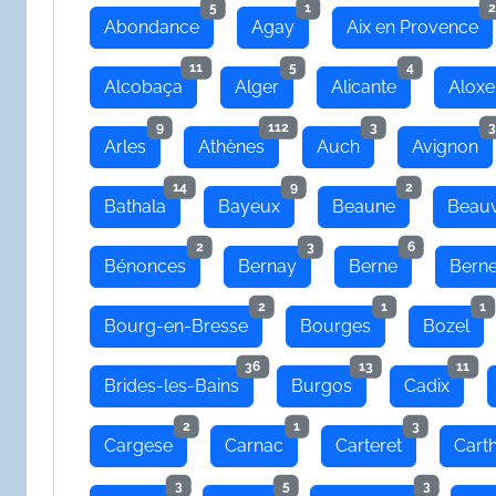
5
1
2
Abondance
Agay
Aix en Provence
11
5
4
Alcobaça
Alger
Alicante
Aloxe
9
112
3
3
Arles
Athènes
Auch
Avignon
14
9
2
Bathala
Bayeux
Beaune
Beauv
2
3
6
Bénonces
Bernay
Berne
Bern
2
1
1
Bourg-en-Bresse
Bourges
Bozel
36
13
11
Brides-les-Bains
Burgos
Cadix
2
1
3
Cargese
Carnac
Carteret
Cart
3
5
3