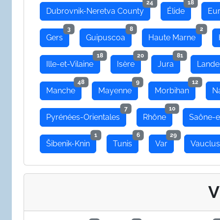
24
18
Dubrovnik-Neretva County
Élide
Eu
3
8
2
Gers
Guipuscoa
Haute Marne
18
20
81
Ille-et-Vilaine
Isère
Jura
Lande
48
9
12
Manche
Mayenne
Morbihan
N
7
10
Pyrénées-Orientales
Rhône
Saône-e
1
6
29
Šibenik-Knin
Tunis
Var
Vauclu
V