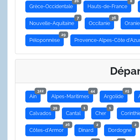
26
8
Grèce-Occidentale
Hauts-de-France
7
36
Nouvelle-Aquitaine
Occitanie
Oranie
29
Péloponnèse
Provence-Alpes-Côte d'Azu
Dépa
322
44
25
Ain
Alpes-Maritimes
Argolide
39
1
1
Calvados
Cantal
Cher
Corinthi
26
2
2
Côtes-d'Armor
Dinard
Dordogne