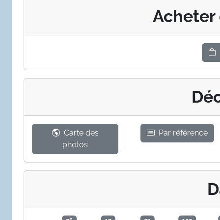
Acheter
Déc
Carte des
Par référence
photos
D