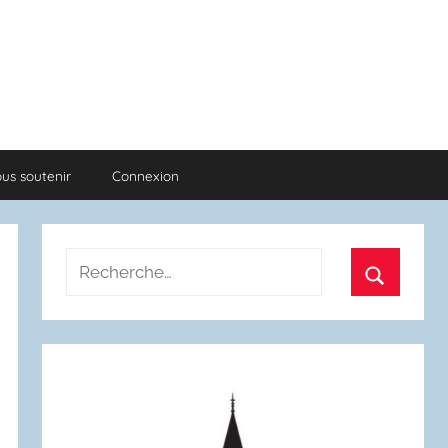
us soutenir
Connexion
Recherche
pour
Recherch
: