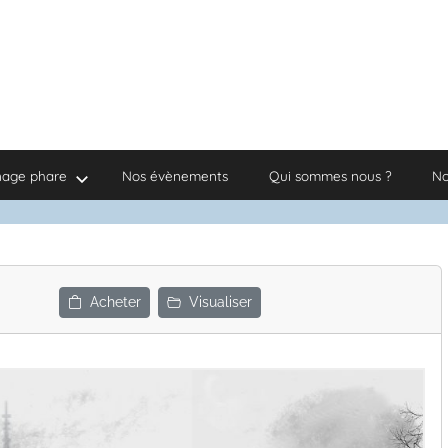
nage phare
Nos évènements
Qui sommes nous ?
No
Acheter
Visualiser