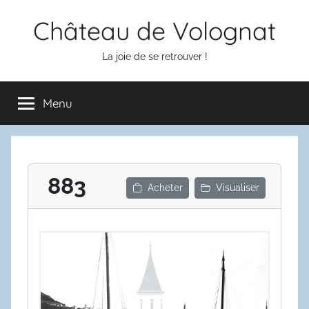
Aller
Château de Volognat
au
contenu
La joie de se retrouver !
Menu
883
Acheter
Visualiser