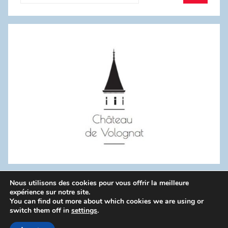
pour
Recherc
:
Nous utilisons des cookies pour vous offrir la meilleure
WordPress Theme: Donovan by ThemeZee.
expérience sur notre site.
You can find out more about which cookies we are using or
switch them off in
settings
.