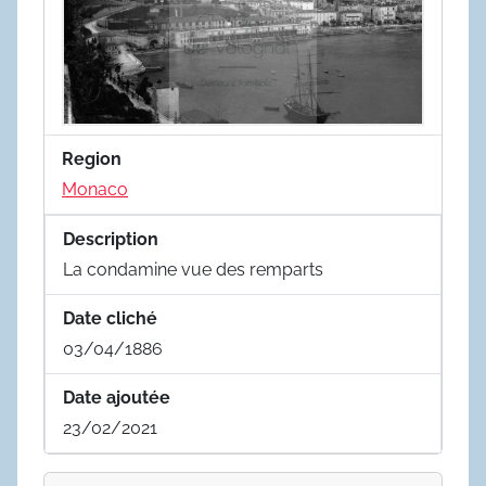
Region
Monaco
Description
La condamine vue des remparts
Date cliché
03/04/1886
Date ajoutée
23/02/2021