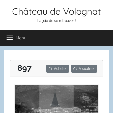
Aller
Château de Volognat
au
contenu
La joie de se retrouver !
Menu
897
Acheter
Visualiser