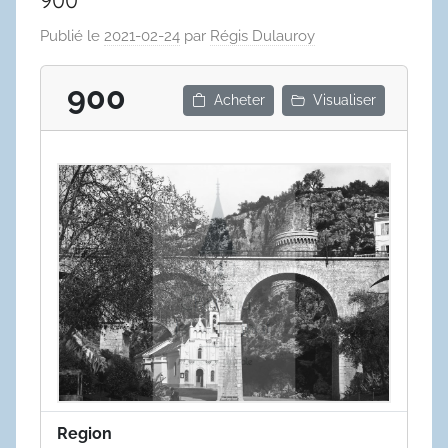
900
Publié le
2021-02-24
par
Régis Dulauroy
900
Acheter
Visualiser
Region