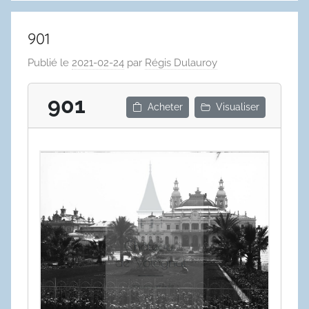
901
Publié le
2021-02-24
par
Régis Dulauroy
901
Acheter
Visualiser