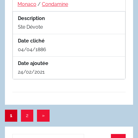
Monaco
/
Condamine
Description
Ste Dévote
Date cliché
04/04/1886
Date ajoutée
24/02/2021
Pagination
Articles
1
2
»
suivants
des
publications
Recherche