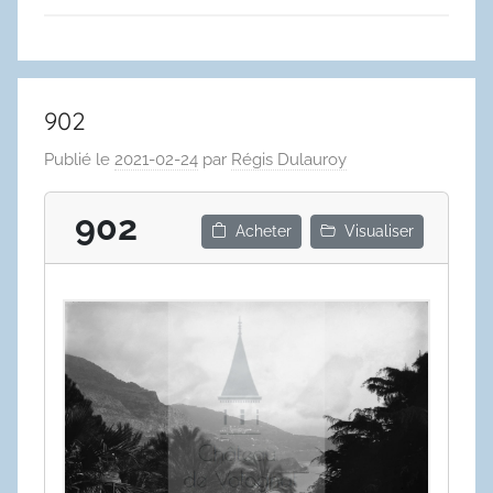
902
Publié le
2021-02-24
par
Régis Dulauroy
902
Acheter
Visualiser