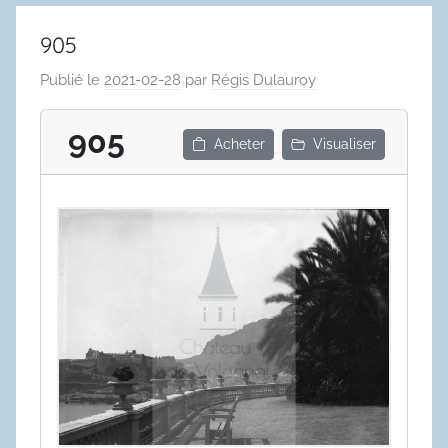
905
Publié le
2021-02-28
par
Régis Dulauroy
905
Acheter
Visualiser