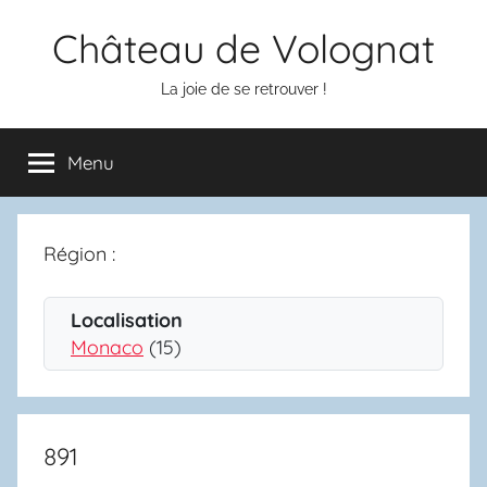
Aller
Château de Volognat
au
contenu
La joie de se retrouver !
Menu
Région :
Localisation
Monaco
(15)
891