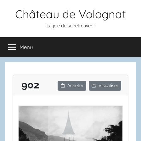
Aller
Château de Volognat
au
contenu
La joie de se retrouver !
Menu
902
Acheter
Visualiser