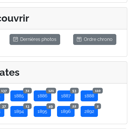
ouvrir
Dernières photos
Ordre chrono
ates
137
72
121
53
110
4
1885
1886
1887
1888
37
13
49
22
2
3
1894
1895
1896
2892