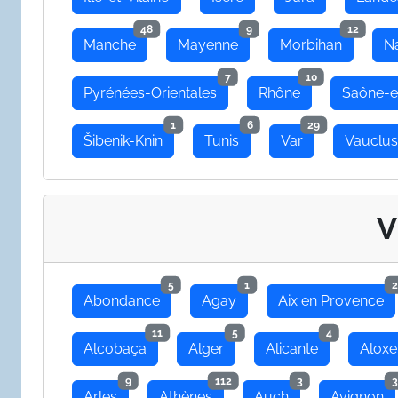
48
9
12
Manche
Mayenne
Morbihan
N
7
10
Pyrénées-Orientales
Rhône
Saône-e
1
6
29
Šibenik-Knin
Tunis
Var
Vauclu
V
5
1
2
Abondance
Agay
Aix en Provence
11
5
4
Alcobaça
Alger
Alicante
Aloxe
9
112
3
3
Arles
Athènes
Auch
Avignon