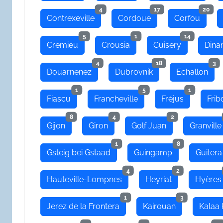
4
17
20
Contrexeville
Cordoue
Corfou
5
1
14
Cremieu
Crousia
Cuisery
Dina
4
18
3
Douarnenez
Dubrovnik
Echallon
1
5
1
Fiascu
Francheville
Fréjus
Frib
8
4
2
Gijon
Giron
Golf Juan
Granville
1
8
Gsteig bei Gstaad
Guingamp
Guitera
4
2
Hauteville-Lompnes
Heyriat
Hyères
1
3
Jerez de la Frontera
Kairouan
Kalaa 