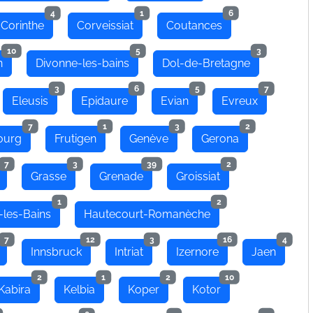
4
1
6
Corinthe
Corveissiat
Coutances
10
5
3
n
Divonne-les-bains
Dol-de-Bretagne
3
6
5
7
Eleusis
Epidaure
Evian
Evreux
7
1
3
2
ourg
Frutigen
Genève
Gerona
7
3
39
2
Grasse
Grenade
Groissiat
1
2
-les-Bains
Hautecourt-Romanèche
7
12
3
16
4
Innsbruck
Intriat
Izernore
Jaen
2
1
2
10
Kabira
Kelbia
Koper
Kotor