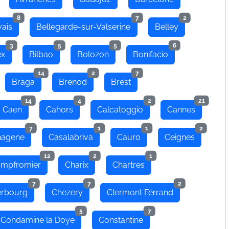
8
7
2
ais
Bellegarde-sur-Valserine
Belley
3
5
5
6
ex
Bilbao
Bolozon
Bonifacio
14
2
7
Braga
Brenod
Brest
14
4
2
21
Caen
Cahors
Calcatoggio
Cannes
7
1
1
2
hagene
Casalabriva
Cauro
Ceignes
12
2
1
mpfromier
Charix
Chartres
7
7
2
rbourg
Chezery
Clermont Férrand
5
7
Condamine la Doye
Constantine