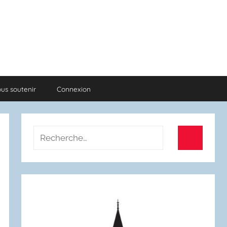
us soutenir
Connexion
Recherche
pour
Recherch
: