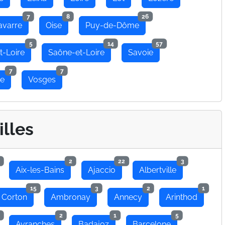
7
8
26
avarre
Oise
Puy-de-Dôme
5
14
57
t-Loire
Saône-et-Loire
Savoie
7
7
se
Vosges
illes
2
22
3
Aix-les-Bains
Ajaccio
Albertville
15
3
2
1
 Corton
Ambronay
Annecy
Arinthod
2
1
5
Avranches
Badajoz
Barcelone