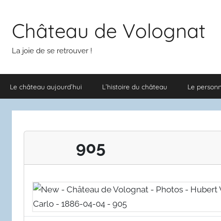
Aller
au
Château de Volognat
contenu
La joie de se retrouver !
Le château aujourd’hui
L’histoire du château
Le person
905