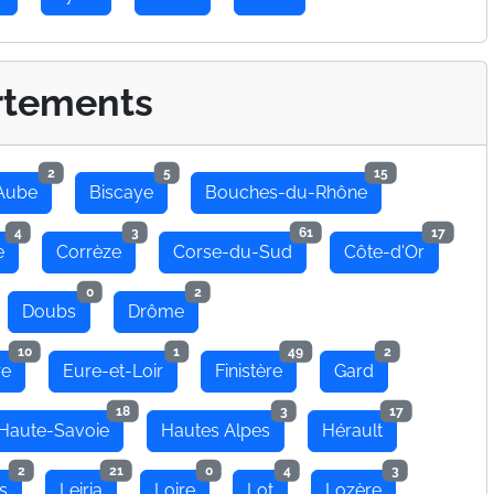
rtements
2
5
15
Aube
Biscaye
Bouches-du-Rhône
4
3
61
17
e
Corrèze
Corse-du-Sud
Côte-d'Or
0
2
Doubs
Drôme
10
1
49
2
re
Eure-et-Loir
Finistère
Gard
18
3
17
Haute-Savoie
Hautes Alpes
Hérault
2
21
0
4
3
s
Leiria
Loire
Lot
Lozère