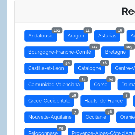
Re
102
11
16
Andalousie
Aragon
Asturias
A
117
105
Bourgogne-Franche-Comté
Bretagne
50
16
Castille-et-León
Catalogne
Centre-V
14
64
Comunidad Valenciana
Corse
Dalma
26
8
Grèce-Occidentale
Hauts-de-France
7
36
Nouvelle-Aquitaine
Occitanie
Oranie
29
Péloponnèse
Provence-Alpes-Côte d'Azu