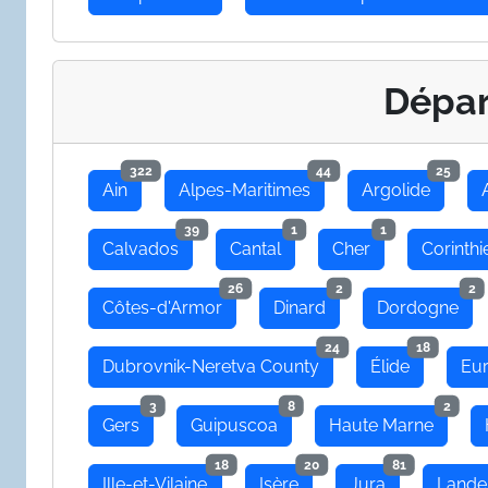
Dépa
322
44
25
Ain
Alpes-Maritimes
Argolide
39
1
1
Calvados
Cantal
Cher
Corinthi
26
2
2
Côtes-d'Armor
Dinard
Dordogne
24
18
Dubrovnik-Neretva County
Élide
Eu
3
8
2
Gers
Guipuscoa
Haute Marne
18
20
81
Ille-et-Vilaine
Isère
Jura
Lande