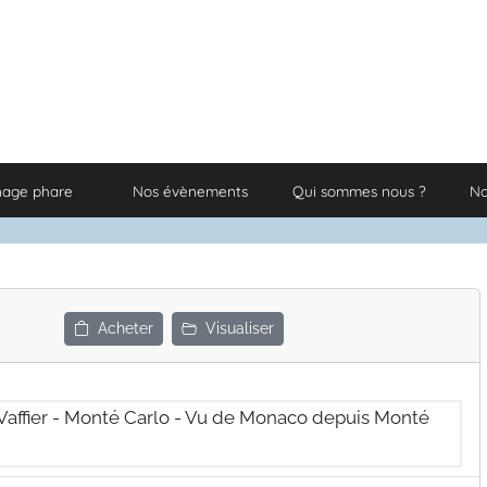
nage phare
Nos évènements
Qui sommes nous ?
No
Acheter
Visualiser