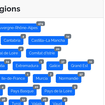
gions
474
uvergne-Rhône-Alpes
4
14
Cantabria
Castilla–La Mancha
2
20
al de Loire
Comitat d'Istrie
24
1
37
11
tia
Extremadura
Galice
Grand Est
1
7
97
Ile-de-France
Murcia
Normandie
4
20
9
Pays Basque
Pays de la Loire
98
12
26
4
r
Tyrol
Valais
Vaud