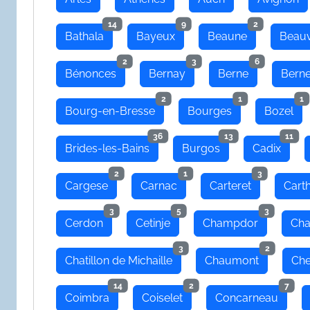
14
9
2
Bathala
Bayeux
Beaune
Beauv
2
3
6
Bénonces
Bernay
Berne
Bern
2
1
1
Bourg-en-Bresse
Bourges
Bozel
36
13
11
Brides-les-Bains
Burgos
Cadix
2
1
3
Cargese
Carnac
Carteret
Cart
3
5
3
Cerdon
Cetinje
Champdor
Cha
3
2
Chatillon de Michaille
Chaumont
Che
14
2
7
Coimbra
Coiselet
Concarneau