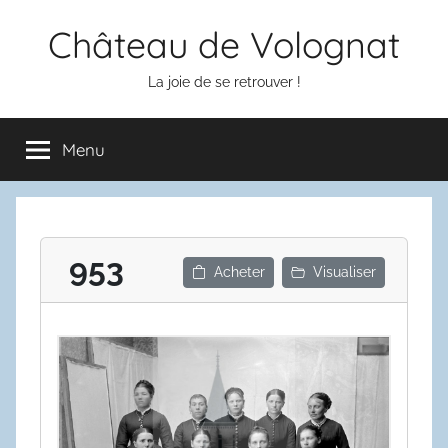
Aller
Château de Volognat
au
contenu
La joie de se retrouver !
Menu
953
Acheter
Visualiser