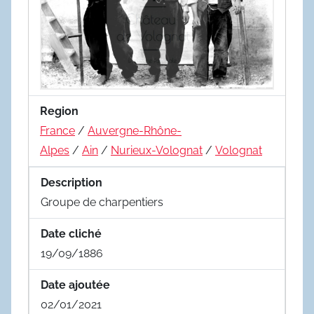
Region
France
/
Auvergne-Rhône-
Alpes
/
Ain
/
Nurieux-Volognat
/
Volognat
Description
Groupe de charpentiers
Date cliché
19/09/1886
Date ajoutée
02/01/2021