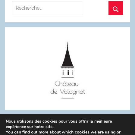
Recherche
pour
Recherc
:
Nous utilisons des cookies pour vous offrir la meilleure
WordPress Theme: Donovan by ThemeZee.
expérience sur notre site.
You can find out more about which cookies we are using or