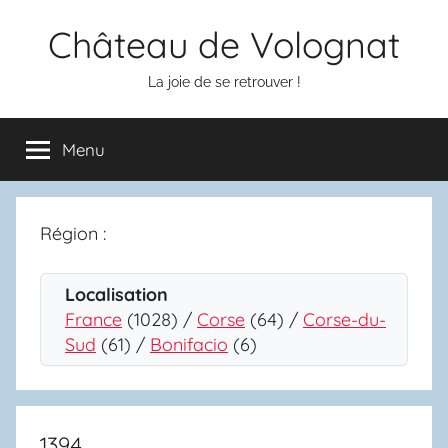
Aller
Château de Volognat
au
contenu
La joie de se retrouver !
Menu
Région :
Localisation
France
(1028) /
Corse
(64) /
Corse-du-
Sud
(61) /
Bonifacio
(6)
1394