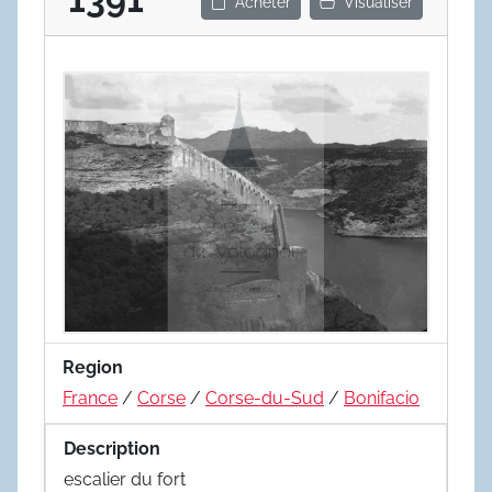
Acheter
Visualiser
Region
France
/
Corse
/
Corse-du-Sud
/
Bonifacio
Description
escalier du fort