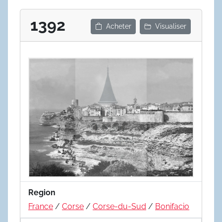
1392
Acheter
Visualiser
Region
France
/
Corse
/
Corse-du-Sud
/
Bonifacio