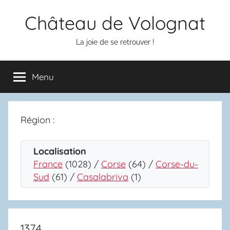
Aller
Château de Volognat
au
contenu
La joie de se retrouver !
Menu
Région :
Localisation
France
(1028) /
Corse
(64) /
Corse-du-
Sud
(61) /
Casalabriva
(1)
1374