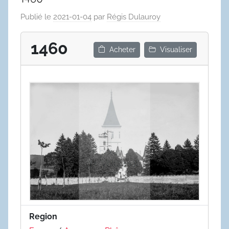
Publié le
2021-01-04
par
Régis Dulauroy
1460
Acheter
Visualiser
Region