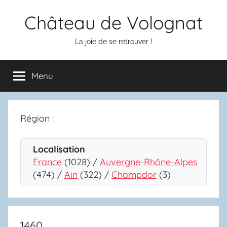
Aller
Château de Volognat
au
contenu
La joie de se retrouver !
Menu
Région :
Localisation
France
(1028) /
Auvergne-Rhône-Alpes
(474) /
Ain
(322) /
Champdor
(3)
1460