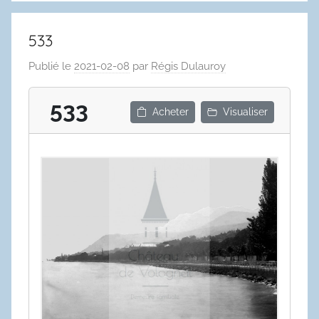
533
Publié le
2021-02-08
par
Régis Dulauroy
533
Acheter
Visualiser