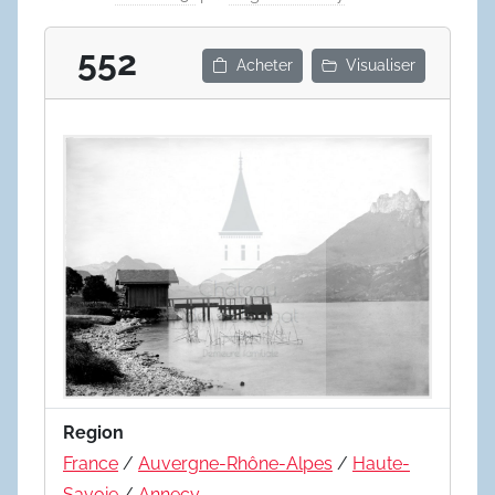
552
Acheter
Visualiser
Region
France
/
Auvergne-Rhône-Alpes
/
Haute-
Savoie
/
Annecy