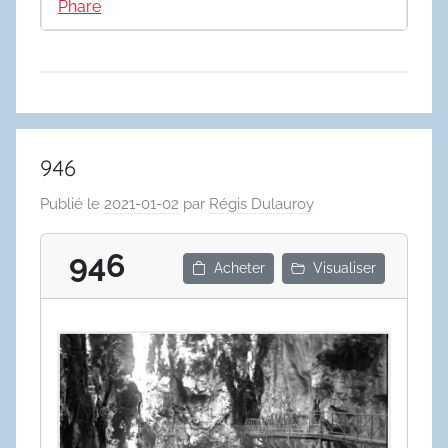
Phare
946
Publié le
2021-01-02
par
Régis Dulauroy
946
Acheter
Visualiser