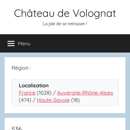
Aller
Château de Volognat
au
contenu
La joie de se retrouver !
Menu
Région :
Localisation
France
(1028) /
Auvergne-Rhône-Alpes
(474) /
Haute-Savoie
(18)
536