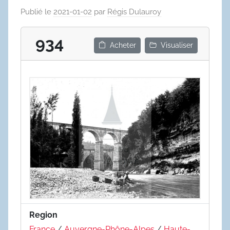
Publié le
2021-01-02
par
Régis Dulauroy
934
Acheter
Visualiser
Region
France
/
Auvergne-Rhône-Alpes
/
Haute-