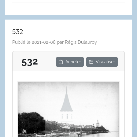
532
Publié le
2021-02-08
par
Régis Dulauroy
532
Acheter
Visualiser