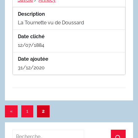
Description
La Tournette vu de Doussard
Date cliché
12/07/1884
Date ajoutée
31/12/2020
Pagination
Publications
«
1
2
précédentes
des
publications
Recherche