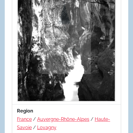
Region
France
/
Auvergne-Rhône-Alpes
/
Haute-
Savoie
/
Lovagny