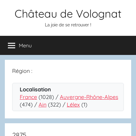
Aller
Château de Volognat
au
contenu
La joie de se retrouver !
Menu
Région :
Localisation
France
(1028) /
Auvergne-Rhône-Alpes
(474) /
Ain
(322) /
Lélex
(1)
2875