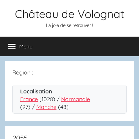
Aller
Château de Volognat
au
contenu
La joie de se retrouver !
Menu
Région :
Localisation
France
(1028) /
Normandie
(97) /
Manche
(48)
2055