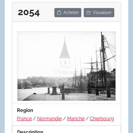
2054
Acheter
Visualiser
Region
France
/
Normandie
/
Manche
/
Cherbourg
Description