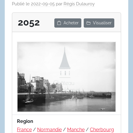
Publié le
2022-09-05
par
Régis Dulauroy
2052
Acheter
Visualiser
Region
France
/
Normandie
/
Manche
/
Cherbourg