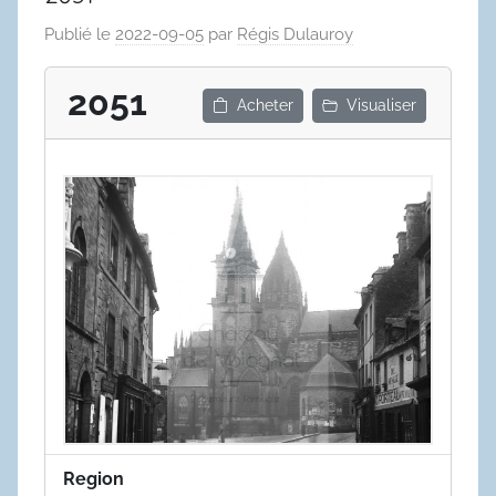
Publié le
2022-09-05
par
Régis Dulauroy
2051
Acheter
Visualiser
Region