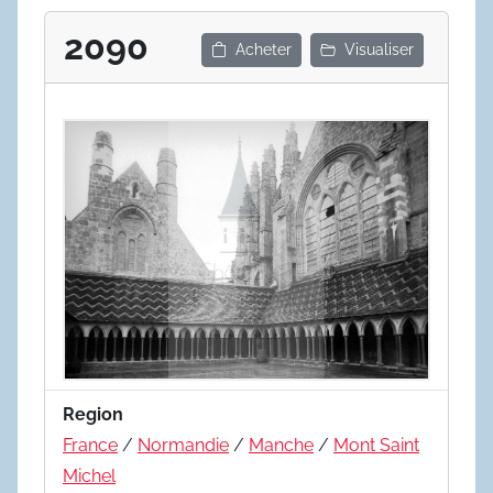
2090
Acheter
Visualiser
Region
France
/
Normandie
/
Manche
/
Mont Saint
Michel