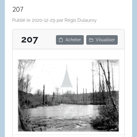
207
Publié le
2020-12-29
par
Régis Dulauroy
207
Acheter
Visualiser