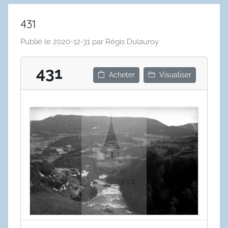
431
Publié le
2020-12-31
par
Régis Dulauroy
431
Acheter
Visualiser