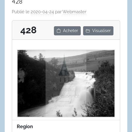
428
Publié le
2020-04-24
par
Webmaster
428
Acheter
Visualiser
Region