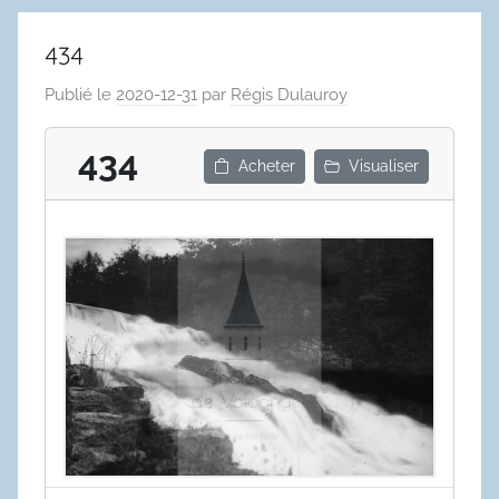
434
Publié le
2020-12-31
par
Régis Dulauroy
434
Acheter
Visualiser