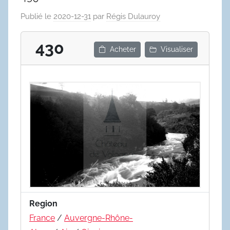
Publié le
2020-12-31
par
Régis Dulauroy
430
Acheter
Visualiser
Region
France
/
Auvergne-Rhône-