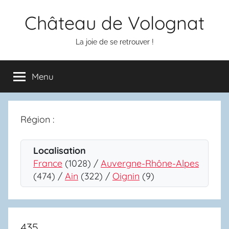
Aller
Château de Volognat
au
contenu
La joie de se retrouver !
Menu
Région :
Localisation
France
(1028) /
Auvergne-Rhône-Alpes
(474) /
Ain
(322) /
Oignin
(9)
435