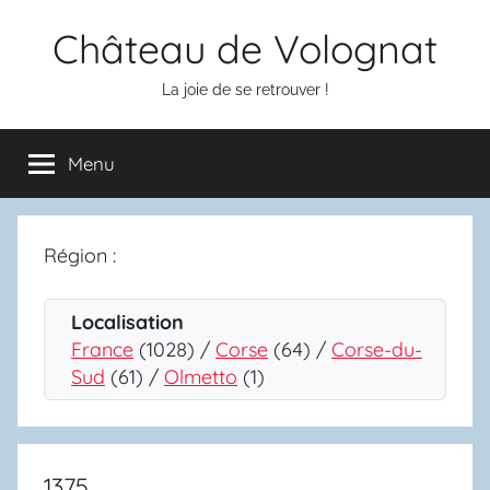
Aller
Château de Volognat
au
contenu
La joie de se retrouver !
Menu
Région :
Localisation
France
(1028) /
Corse
(64) /
Corse-du-
Sud
(61) /
Olmetto
(1)
1375