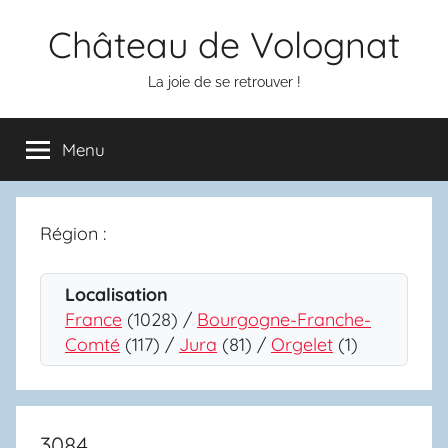
Aller
Château de Volognat
au
contenu
La joie de se retrouver !
Menu
Région :
Localisation
France
(1028) /
Bourgogne-Franche-
Comté
(117) /
Jura
(81) /
Orgelet
(1)
3084