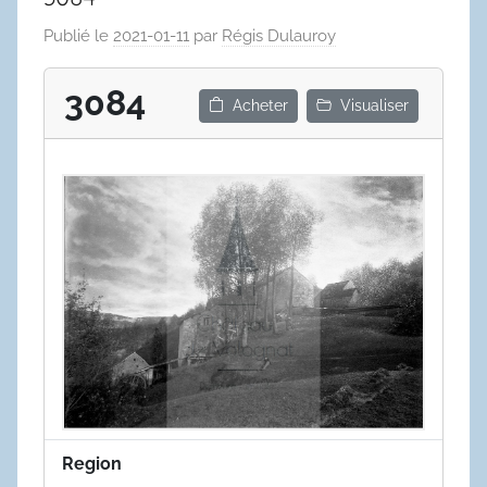
Publié le
2021-01-11
par
Régis Dulauroy
3084
Acheter
Visualiser
Region