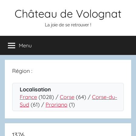
Aller
Château de Volognat
au
contenu
La joie de se retrouver !
Menu
Région :
Localisation
France
(1028) /
Corse
(64) /
Corse-du-
Sud
(61) /
Proriano
(1)
1376