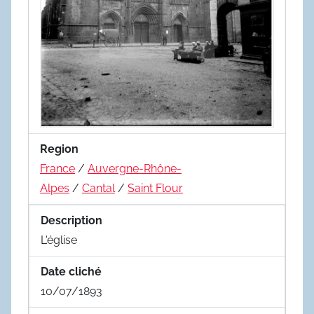
Region
France
/
Auvergne-Rhône-
Alpes
/
Cantal
/
Saint Flour
Description
L'église
Date cliché
10/07/1893