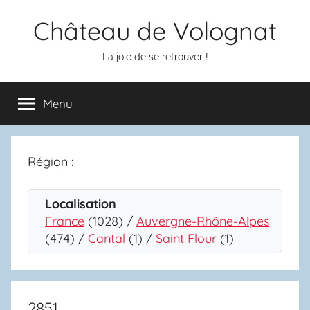
Aller
Château de Volognat
au
contenu
La joie de se retrouver !
Menu
Région :
Localisation
France
(1028) /
Auvergne-Rhône-Alpes
(474) /
Cantal
(1) /
Saint Flour
(1)
2851