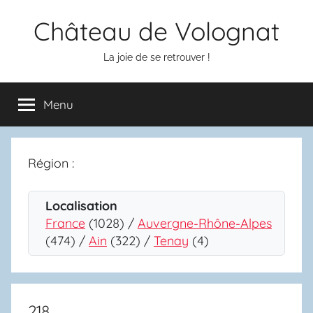
Aller
Château de Volognat
au
contenu
La joie de se retrouver !
Menu
Région :
Localisation
France
(1028) /
Auvergne-Rhône-Alpes
(474) /
Ain
(322) /
Tenay
(4)
218