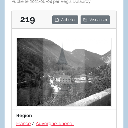
Publié le
2021-06-04
par
Régis Dulauroy
219
Acheter
Visualiser
Region
France
/
Auvergne-Rhône-