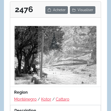
2476
Acheter
Visualiser
Region
Monténegro
/
Kotor
/
Cattaro
Description