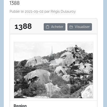
1388
Publié le
2021-09-02
par
Régis Dulauroy
1388
Acheter
Visualiser
Region