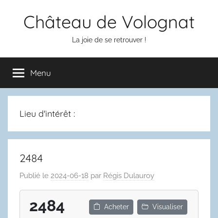
Aller
Château de Volognat
au
contenu
La joie de se retrouver !
Menu
Lieu d'intérêt :
2484
Publié le
2024-06-18
par
Régis Dulauroy
2484
Acheter
Visualiser