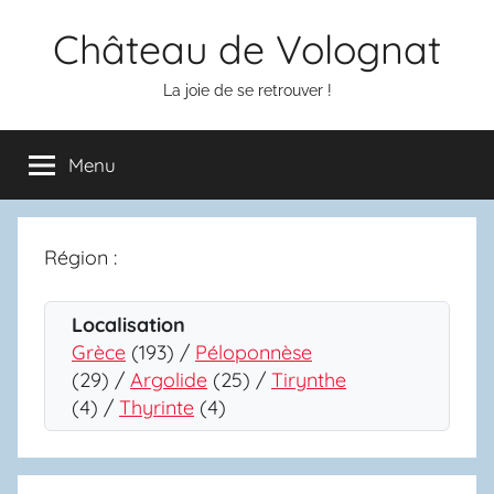
Aller
Château de Volognat
au
contenu
La joie de se retrouver !
Menu
Région :
Localisation
Grèce
(193) /
Péloponnèse
(29) /
Argolide
(25) /
Tirynthe
(4) /
Thyrinte
(4)