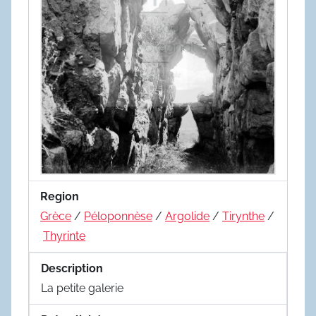
Region
Grèce
/
Péloponnèse
/
Argolide
/
Tirynthe
/
Thyrinte
Description
La petite galerie