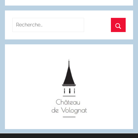
Recherche
pour
Recherc
: