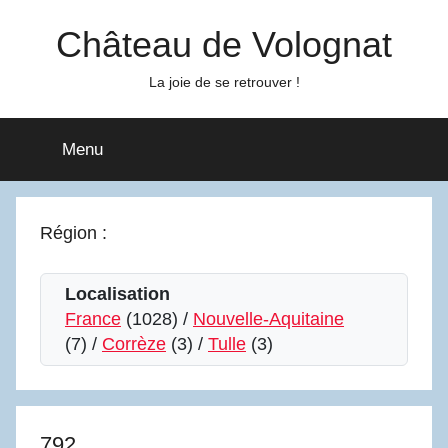
Aller
Château de Volognat
au
contenu
La joie de se retrouver !
Menu
Région :
Localisation
France
(1028) /
Nouvelle-Aquitaine
(7) /
Corrèze
(3) /
Tulle
(3)
792