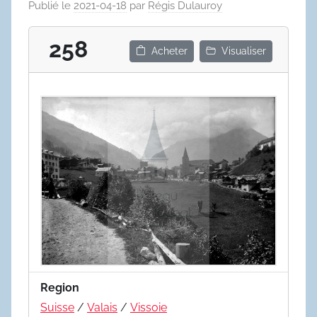
Publié le
2021-04-18
par
Régis Dulauroy
258
Acheter
Visualiser
Region
Suisse
/
Valais
/
Vissoie