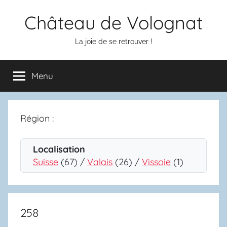
Aller
Château de Volognat
au
contenu
La joie de se retrouver !
Menu
Région :
Localisation
Suisse
(67) /
Valais
(26) /
Vissoie
(1)
258