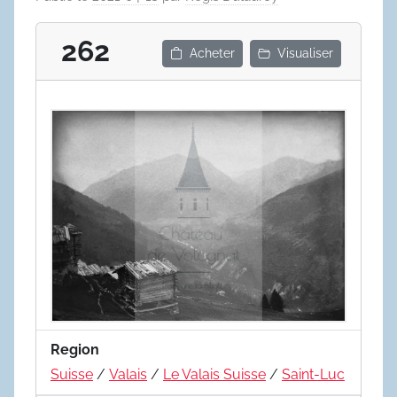
262
Acheter
Visualiser
Region
Suisse
/
Valais
/
Le Valais Suisse
/
Saint-Luc