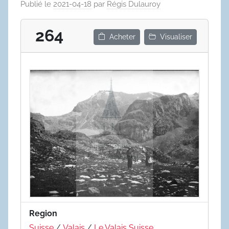
Publié le
2021-04-18
par
Régis Dulauroy
264
Acheter
Visualiser
Region
Suisse
/
Valais
/
Le Valais Suisse