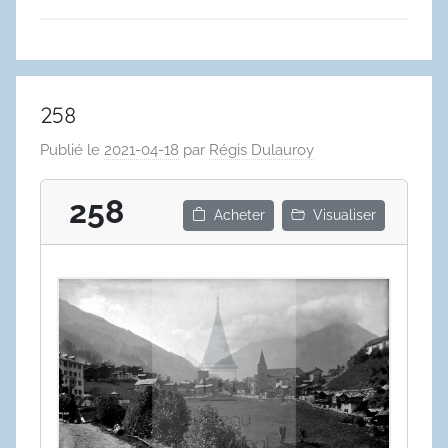
258
Publié le
2021-04-18
par
Régis Dulauroy
258
Acheter
Visualiser