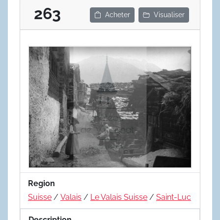
263
Acheter
Visualiser
Region
Suisse
/
Valais
/
Le Valais Suisse
/
Saint-Luc
Description