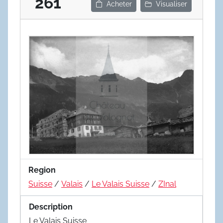
261
Acheter
Visualiser
Region
Suisse
/
Valais
/
Le Valais Suisse
/
ZInal
Description
Le Valais Suisse