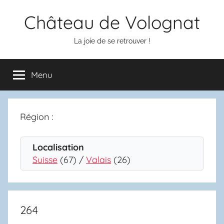
Aller
Château de Volognat
au
contenu
La joie de se retrouver !
Menu
Région :
Localisation
Suisse
(67) /
Valais
(26)
264