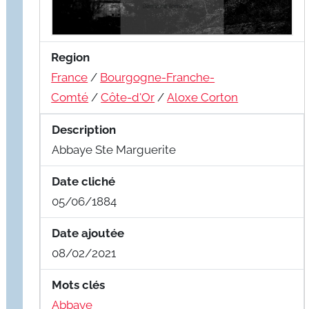
Region
France
/
Bourgogne-Franche-
Comté
/
Côte-d'Or
/
Aloxe Corton
Description
Abbaye Ste Marguerite
Date cliché
05/06/1884
Date ajoutée
08/02/2021
Mots clés
Abbaye