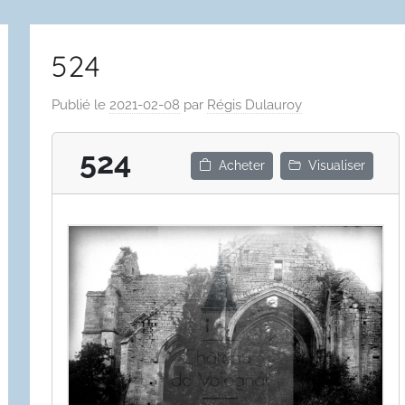
524
Publié le
2021-02-08
par
Régis Dulauroy
524
Acheter
Visualiser