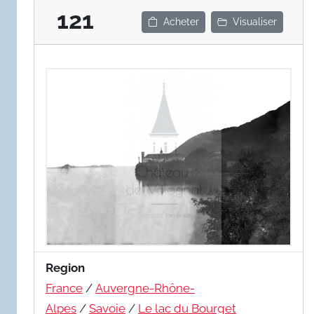
121
Acheter
Visualiser
Region
France
/
Auvergne-Rhône-
Alpes
/
Savoie
/
Le lac du Bourget