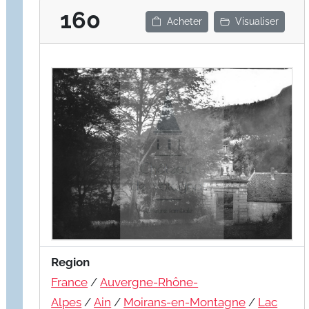
160
Acheter
Visualiser
Region
France
/
Auvergne-Rhône-
Alpes
/
Ain
/
Moirans-en-Montagne
/
Lac