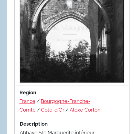
Region
France
/
Bourgogne-Franche-
Comté
/
Côte-d'Or
/
Aloxe Corton
Description
Abbaye Ste Marguerite intérieur