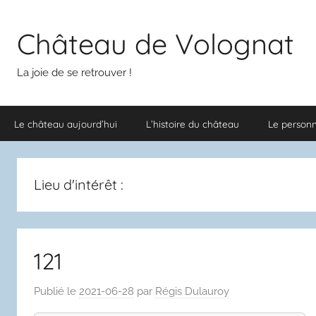
Aller
au
Château de Volognat
contenu
La joie de se retrouver !
Le château aujourd’hui
L’histoire du château
Le person
Lieu d'intérêt :
121
Publié le
2021-06-28
par
Régis Dulauroy