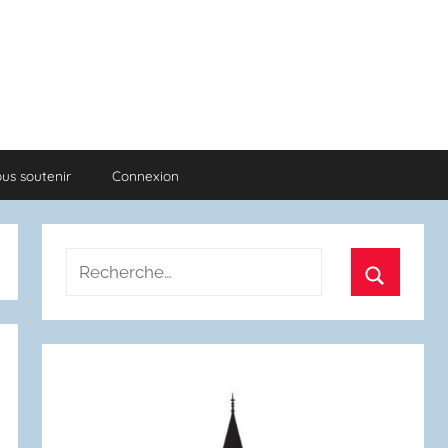
us soutenir
Connexion
Recherche
pour
Recherch
: