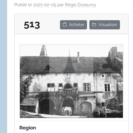
Publié le
2021-02-05
par
Régis Dulauroy
513
Acheter
Visualiser
Region