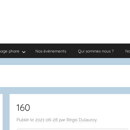
nage phare
Nos évènements
Qui sommes nous ?
No
160
Publié le
2021-06-28
par
Régis Dulauroy