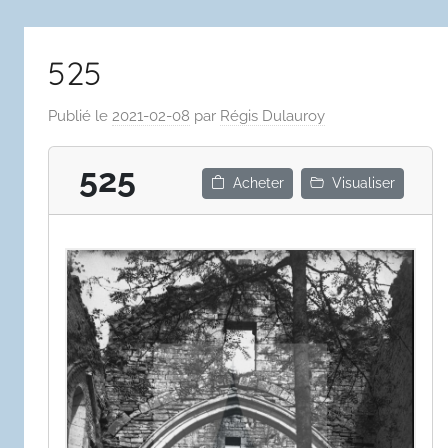
525
Publié le
2021-02-08
par
Régis Dulauroy
525
Acheter
Visualiser