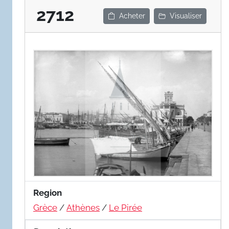
2712
Acheter
Visualiser
Region
Grèce
/
Athènes
/
Le Pirée