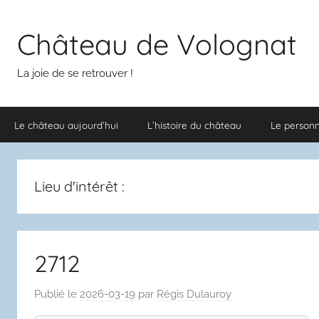
Aller
au
Château de Volognat
contenu
La joie de se retrouver !
Le château aujourd’hui
L’histoire du château
Le person
Lieu d'intérêt :
2712
Publié le
2026-03-19
par
Régis Dulauroy