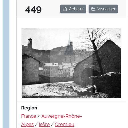
449
Acheter
Visualiser
Region
France
/
Auvergne-Rhône-
Alpes
/
Isère
/
Cremieu