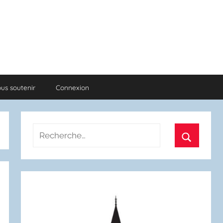
us soutenir
Connexion
Recherche
pour
Recherch
: