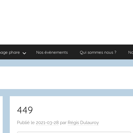
nage phare
Nos évènements
Qui sommes nous ?
No
449
Publié le
2021-03-28
par
Régis Dulauroy