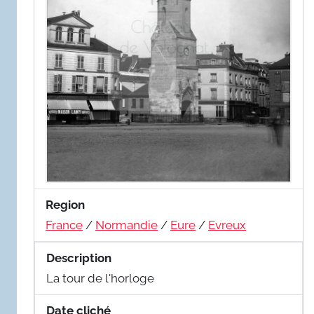
Region
France
/
Normandie
/
Eure
/
Evreux
Description
La tour de l'horloge
Date cliché