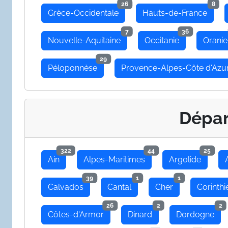
26
8
Grèce-Occidentale
Hauts-de-France
7
36
Nouvelle-Aquitaine
Occitanie
Oranie
29
Péloponnèse
Provence-Alpes-Côte d'Azu
Dépa
322
44
25
Ain
Alpes-Maritimes
Argolide
39
1
1
Calvados
Cantal
Cher
Corinthi
26
2
2
Côtes-d'Armor
Dinard
Dordogne