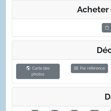
Acheter
Déc
Carte des
Par référence
photos
D