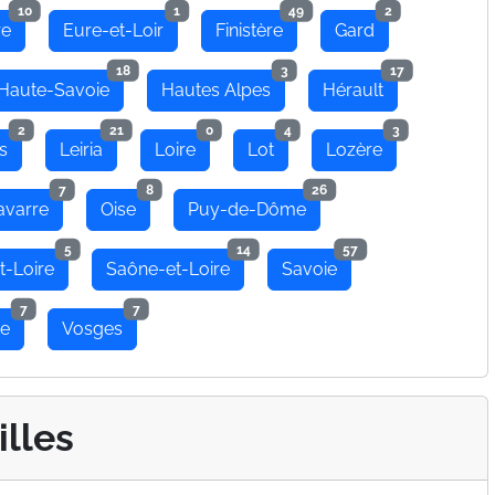
10
1
49
2
re
Eure-et-Loir
Finistère
Gard
18
3
17
Haute-Savoie
Hautes Alpes
Hérault
2
21
0
4
3
s
Leiria
Loire
Lot
Lozère
7
8
26
avarre
Oise
Puy-de-Dôme
5
14
57
t-Loire
Saône-et-Loire
Savoie
7
7
se
Vosges
illes