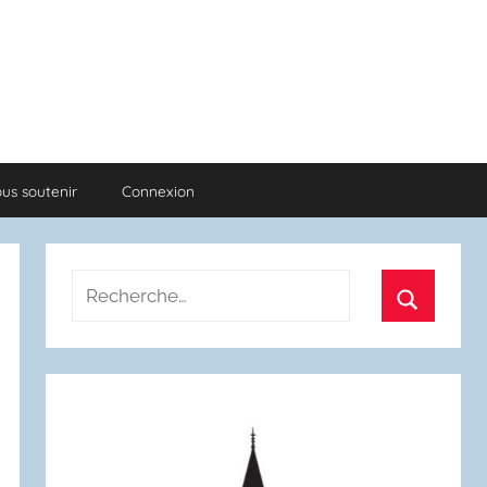
us soutenir
Connexion
Recherche
pour
Recherch
: