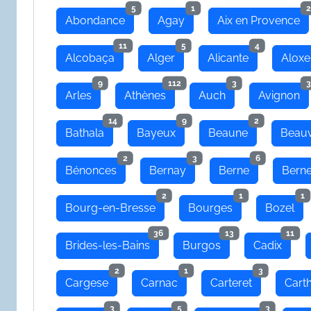
5
1
2
Abondance
Agay
Aix en Provence
11
5
4
Alcobaça
Alger
Alicante
Aloxe
9
112
3
3
Arles
Athènes
Auch
Avignon
14
9
2
Bathala
Bayeux
Beaune
Beauv
2
3
6
Bénonces
Bernay
Berne
Bern
2
1
1
Bourg-en-Bresse
Bourges
Bozel
36
13
11
Brides-les-Bains
Burgos
Cadix
2
1
3
Cargese
Carnac
Carteret
Cart
3
5
3