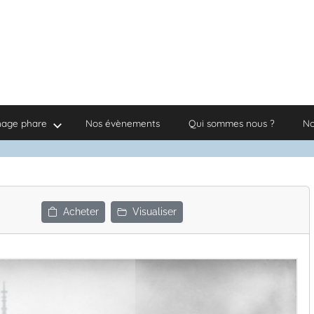
nage phare
Nos évènements
Qui sommes nous ?
No
Acheter
Visualiser