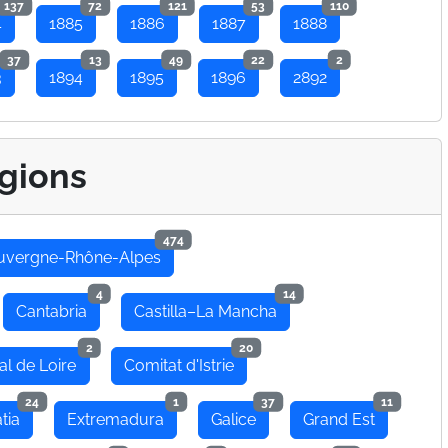
137
72
121
53
110
4
1885
1886
1887
1888
37
13
49
22
2
3
1894
1895
1896
2892
gions
474
uvergne-Rhône-Alpes
4
14
Cantabria
Castilla–La Mancha
2
20
al de Loire
Comitat d'Istrie
24
1
37
11
tia
Extremadura
Galice
Grand Est