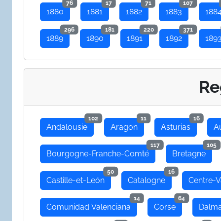
76
17
71
107
1880
1881
1882
1883
188
296
181
220
371
1889
1890
1891
1892
189
Re
102
11
16
Andalousie
Aragon
Asturias
A
117
105
Bourgogne-Franche-Comté
Bretagne
50
16
Castille-et-León
Catalogne
Centre-V
14
64
Comunidad Valenciana
Corse
Dalma