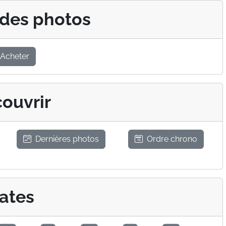
 des photos
Acheter
ouvrir
Dernières photos
Ordre chrono
ates