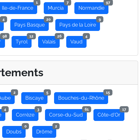
1
7
97
Ile-de-France
Murcia
Normandie
4
20
9
Pays Basque
Pays de la Loire
98
12
26
4
r
Tyrol
Valais
Vaud
rtements
2
5
15
Aube
Biscaye
Bouches-du-Rhône
4
3
61
17
e
Corrèze
Corse-du-Sud
Côte-d'Or
0
2
Doubs
Drôme