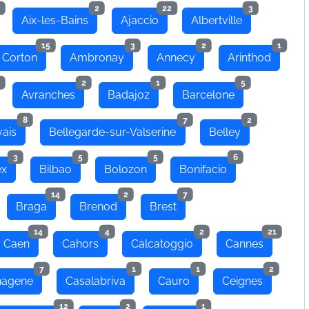
2
22
3
Aix-les-Bains
Ajaccio
Albertville
15
3
2
1
 Corton
Ambronay
Annecy
Arinthod
2
1
5
Avranches
Badajoz
Barcelone
8
7
2
ais
Bellegarde-sur-Valserine
Belley
3
5
5
6
ex
Bilbao
Bolozon
Bonifacio
14
2
7
Braga
Brenod
Brest
14
4
2
21
Caen
Cahors
Calcatoggio
Cannes
7
1
1
2
hagene
Casalabriva
Cauro
Ceignes
12
2
1