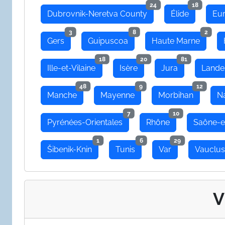
24
18
Dubrovnik-Neretva County
Élide
Eu
3
8
2
Gers
Guipuscoa
Haute Marne
18
20
81
Ille-et-Vilaine
Isère
Jura
Lande
48
9
12
Manche
Mayenne
Morbihan
N
7
10
Pyrénées-Orientales
Rhône
Saône-e
1
6
29
Šibenik-Knin
Tunis
Var
Vauclu
V