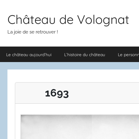
Aller
au
Château de Volognat
contenu
La joie de se retrouver !
Le château aujourd’hui
L’histoire du château
Le person
1693