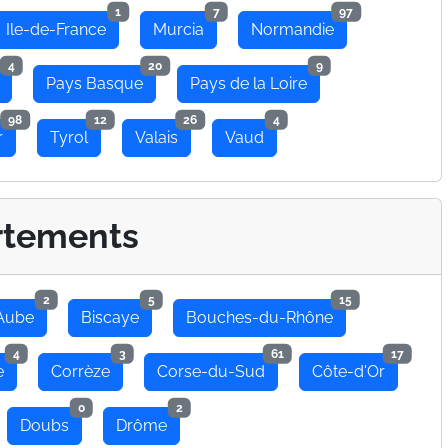
1
7
97
Ile-de-France
Murcia
Normandie
4
20
9
Pays Basque
Pays de la Loire
98
12
26
4
r
Tyrol
Valais
Vaud
rtements
2
5
15
Aube
Biscaye
Bouches-du-Rhône
4
3
61
17
e
Corrèze
Corse-du-Sud
Côte-d'Or
0
2
Doubs
Drôme