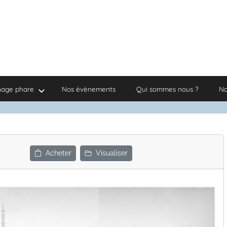
nage phare
Nos évènements
Qui sommes nous ?
No
Acheter
Visualiser