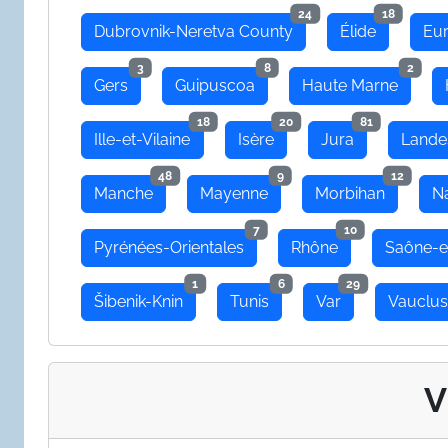
24
18
Dubrovnik-Neretva County
Élide
Eu
3
8
2
Gers
Guipuscoa
Haute Marne
18
20
81
Ille-et-Vilaine
Isère
Jura
Lande
48
9
12
Manche
Mayenne
Morbihan
N
7
10
Pyrénées-Orientales
Rhône
Saône-e
1
6
29
Šibenik-Knin
Tunis
Var
Vauclu
V