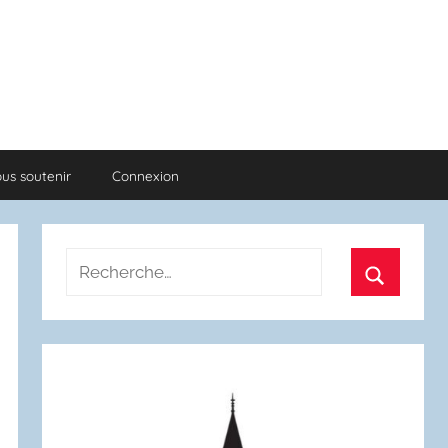
us soutenir
Connexion
Recherche
pour
Recherch
: