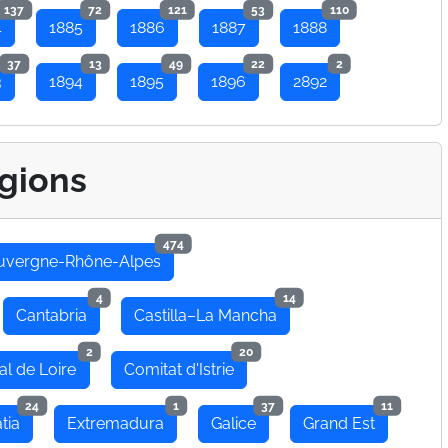
137
72
121
53
110
4
1885
1886
1887
1888
37
13
49
22
2
3
1894
1895
1896
2892
gions
474
uvergne-Rhône-Alpes
4
14
Cantabria
Castilla–La Mancha
2
20
al de Loire
Comitat d'Istrie
24
1
37
11
tia
Extremadura
Galice
Grand Est