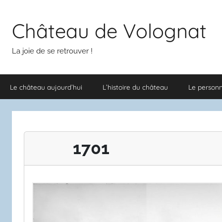
Aller
au
Château de Volognat
contenu
La joie de se retrouver !
Le château aujourd’hui
L’histoire du château
Le person
1701