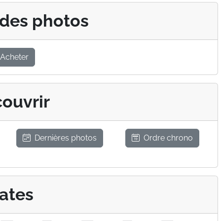
 des photos
Acheter
ouvrir
Dernières photos
Ordre chrono
ates