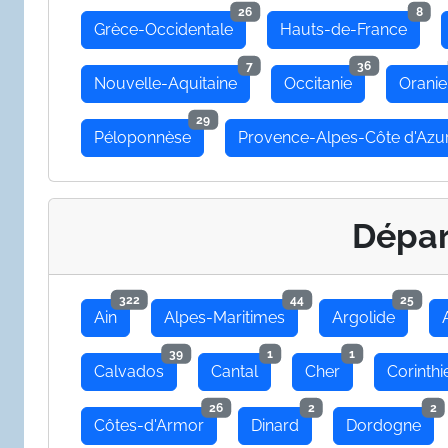
26
8
Grèce-Occidentale
Hauts-de-France
7
36
Nouvelle-Aquitaine
Occitanie
Oranie
29
Péloponnèse
Provence-Alpes-Côte d'Azu
Dépa
322
44
25
Ain
Alpes-Maritimes
Argolide
39
1
1
Calvados
Cantal
Cher
Corinthi
26
2
2
Côtes-d'Armor
Dinard
Dordogne