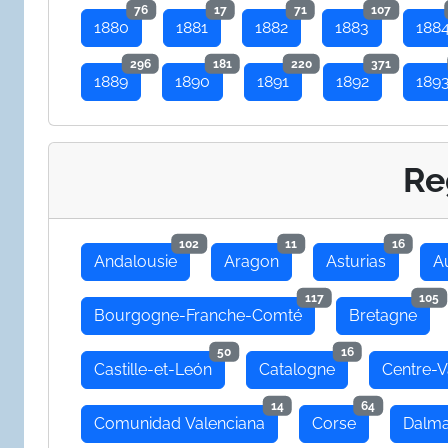
76
17
71
107
1880
1881
1882
1883
188
296
181
220
371
1889
1890
1891
1892
189
Re
102
11
16
Andalousie
Aragon
Asturias
A
117
105
Bourgogne-Franche-Comté
Bretagne
50
16
Castille-et-León
Catalogne
Centre-V
14
64
Comunidad Valenciana
Corse
Dalma