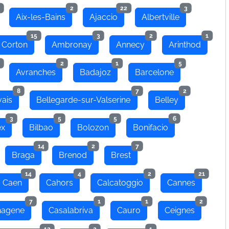
2
22
3
Aix-les-Bains
Ajaccio
Albertville
15
3
2
1
 Corton
Ambronay
Annecy
Arinthod
2
1
5
Avranches
Badajoz
Barcelone
8
7
2
ais
Bellegarde-sur-Valserine
Belley
3
5
5
6
ex
Bilbao
Bolozon
Bonifacio
14
2
7
Braga
Brenod
Brest
14
4
2
21
Caen
Cahors
Calcatoggio
Cannes
7
1
1
2
hagene
Casalabriva
Cauro
Ceignes
12
2
1