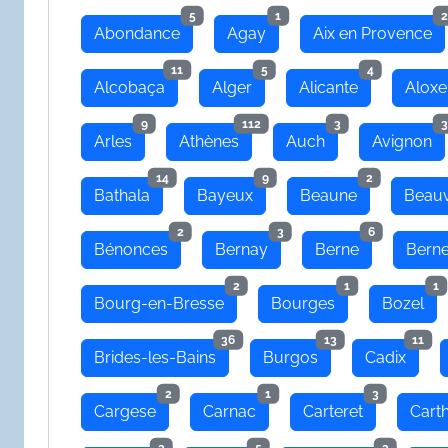
5
1
2
Abondance
Agay
Aix en Provence
11
5
4
Alcobaça
Alger
Alicante
Aloxe
9
112
3
3
Arles
Athènes
Auch
Avignon
14
9
2
Bathala
Bayeux
Beaune
Beauv
2
3
6
Bénonces
Bernay
Berne
Bern
2
1
1
Bourg-en-Bresse
Bourges
Bozel
36
13
11
Brides-les-Bains
Burgos
Cadix
2
1
3
Cargese
Carnac
Carteret
Cart
3
5
3