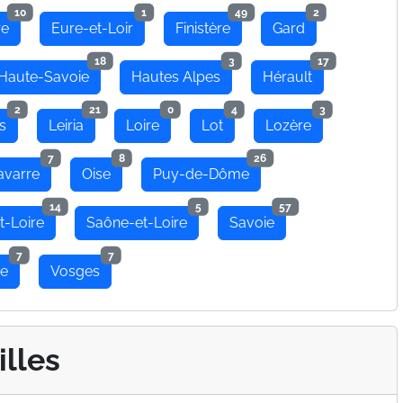
10
1
49
2
re
Eure-et-Loir
Finistère
Gard
18
3
17
Haute-Savoie
Hautes Alpes
Hérault
2
21
0
4
3
s
Leiria
Loire
Lot
Lozère
7
8
26
avarre
Oise
Puy-de-Dôme
14
5
57
t-Loire
Saône-et-Loire
Savoie
7
7
se
Vosges
illes