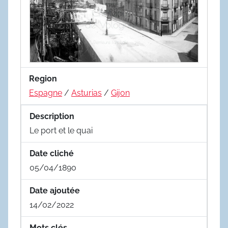
Region
Espagne
/
Asturias
/
Gijon
Description
Le port et le quai
Date cliché
05/04/1890
Date ajoutée
14/02/2022
Mots clés