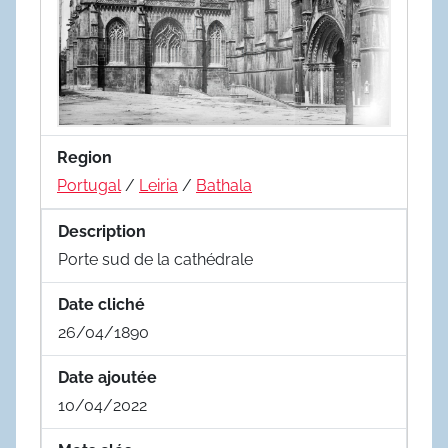
Region
Portugal
/
Leiria
/
Bathala
Description
Porte sud de la cathédrale
Date cliché
26/04/1890
Date ajoutée
10/04/2022