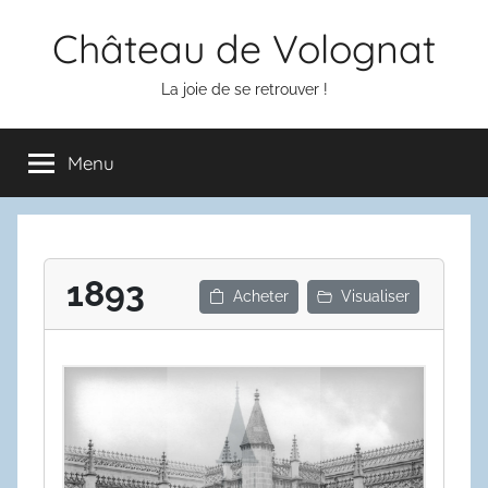
Aller
Château de Volognat
au
contenu
La joie de se retrouver !
Menu
1893
Acheter
Visualiser