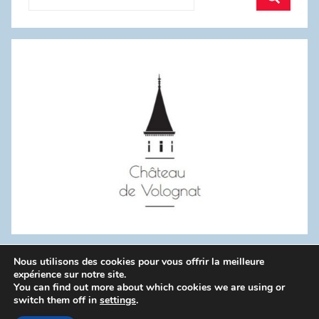
pour
Recherc
:
Nous utilisons des cookies pour vous offrir la meilleure
WordPress Theme: Donovan by ThemeZee.
expérience sur notre site.
You can find out more about which cookies we are using or
switch them off in
settings
.