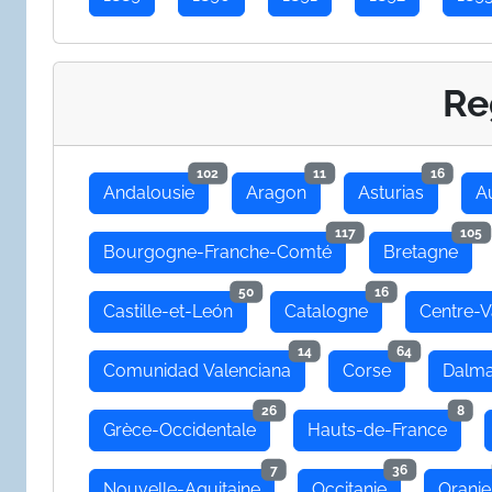
Re
102
11
16
Andalousie
Aragon
Asturias
A
117
105
Bourgogne-Franche-Comté
Bretagne
50
16
Castille-et-León
Catalogne
Centre-V
14
64
Comunidad Valenciana
Corse
Dalma
26
8
Grèce-Occidentale
Hauts-de-France
7
36
Nouvelle-Aquitaine
Occitanie
Oranie