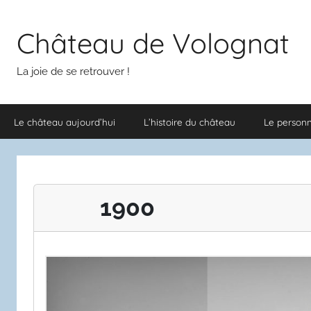
Aller
au
Château de Volognat
contenu
La joie de se retrouver !
Le château aujourd’hui
L’histoire du château
Le person
1900