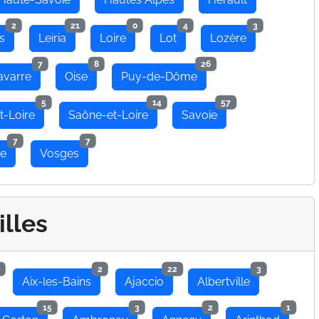
2
21
0
4
3
s
Leiria
Loire
Lot
Lozère
7
8
26
avarre
Oise
Puy-de-Dôme
5
14
57
t-Loire
Saône-et-Loire
Savoie
7
7
se
Vosges
illes
2
22
3
Aix-les-Bains
Ajaccio
Albertville
15
3
2
1