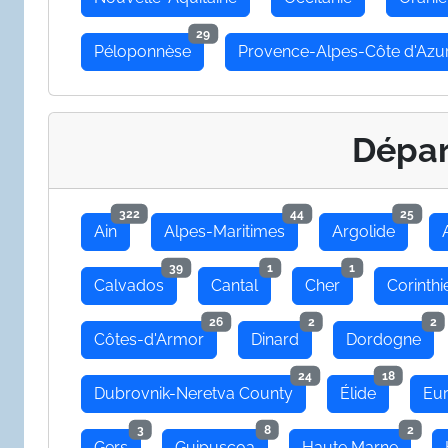
29
Péloponnèse
Provence-Alpes-Côte d'Azu
Dépa
322
44
25
Ain
Alpes-Maritimes
Argolide
39
1
1
Calvados
Cantal
Cher
Corinthi
26
2
2
Côtes-d'Armor
Dinard
Dordogne
24
18
Dubrovnik-Neretva County
Élide
Eu
3
8
2
Gers
Guipuscoa
Haute Marne