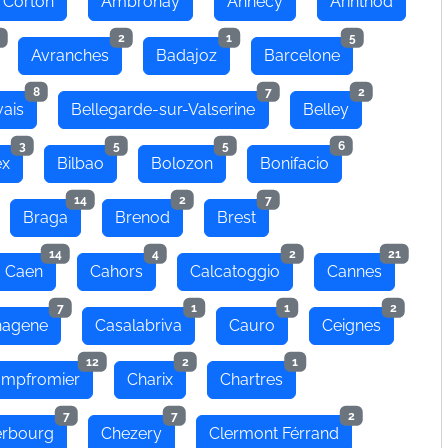
 Corton
Ambronay
Annecy
Arinthod
2
1
5
Avranches
Badajoz
Barcelone
8
7
2
ais
Bellegarde-sur-Valserine
Belley
3
5
5
6
ex
Bilbao
Bolozon
Bonifacio
14
2
7
Braga
Brenod
Brest
14
4
2
21
Caen
Cahors
Calcatoggio
Cannes
7
1
1
2
hagene
Casalabriva
Cauro
Ceignes
12
2
1
mpfromier
Charix
Chartres
7
7
2
rbourg
Chezery
Clermont Férrand