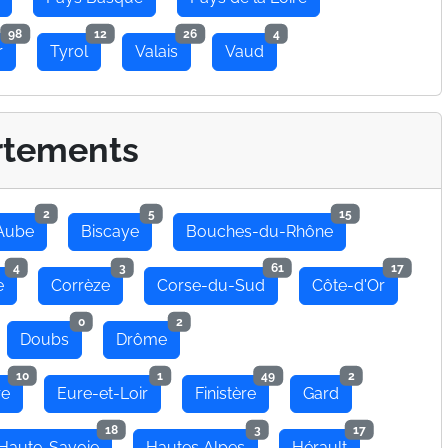
98
12
26
4
r
Tyrol
Valais
Vaud
rtements
2
5
15
Aube
Biscaye
Bouches-du-Rhône
4
3
61
17
e
Corrèze
Corse-du-Sud
Côte-d'Or
0
2
Doubs
Drôme
10
1
49
2
re
Eure-et-Loir
Finistère
Gard
18
3
17
Haute-Savoie
Hautes Alpes
Hérault