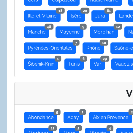
18
20
81
Ille-et-Vilaine
Isère
Jura
Lande
48
9
12
Manche
Mayenne
Morbihan
N
7
10
Pyrénées-Orientales
Rhône
Saône-e
1
6
29
Šibenik-Knin
Tunis
Var
Vauclu
V
5
1
2
Abondance
Agay
Aix en Provence
11
5
4