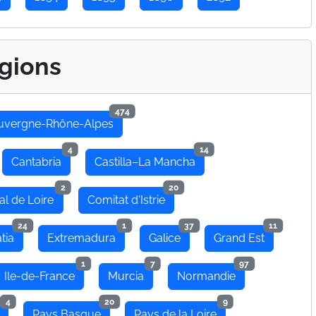
gions
474
uvergne-Rhône-Alpes
4
14
Cantabria
Castilla–La Mancha
2
20
al de Loire
Comitat d'Istrie
24
1
37
11
tia
Extremadura
Galice
Grand Est
1
7
97
Ile-de-France
Murcia
Normandie
4
20
9
Pays Basque
Pays de la Loire