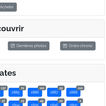
Acheter
ouvrir
Dernières photos
Ordre chrono
ates
137
72
121
53
110
4
1885
1886
1887
1888
37
13
49
22
2
3
1894
1895
1896
2892