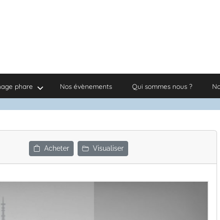
nage phare
Nos évènements
Qui sommes nous ?
No
Acheter
Visualiser