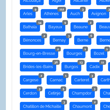
Alcobaça
Alger
Alicante
Aloxe
9
112
3
3
Arles
Athènes
Auch
Avignon
14
9
2
Bathala
Bayeux
Beaune
Beauv
2
3
6
Bénonces
Bernay
Berne
Bern
2
1
1
Bourg-en-Bresse
Bourges
Bozel
36
13
11
Brides-les-Bains
Burgos
Cadix
2
1
3
Cargese
Carnac
Carteret
Cart
3
5
3
Cerdon
Cetinje
Champdor
Cha
3
2
Chatillon de Michaille
Chaumont
Che