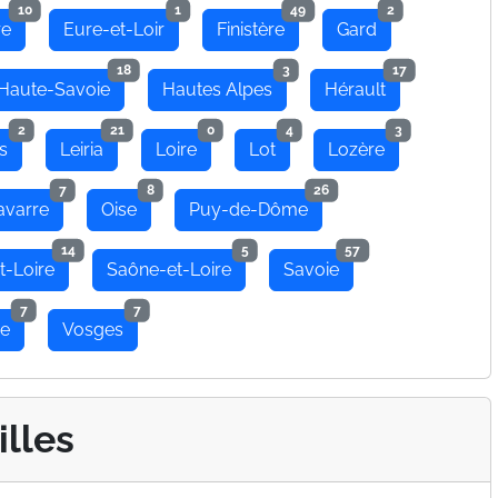
10
1
49
2
re
Eure-et-Loir
Finistère
Gard
18
3
17
Haute-Savoie
Hautes Alpes
Hérault
2
21
0
4
3
s
Leiria
Loire
Lot
Lozère
7
8
26
avarre
Oise
Puy-de-Dôme
14
5
57
t-Loire
Saône-et-Loire
Savoie
7
7
se
Vosges
illes