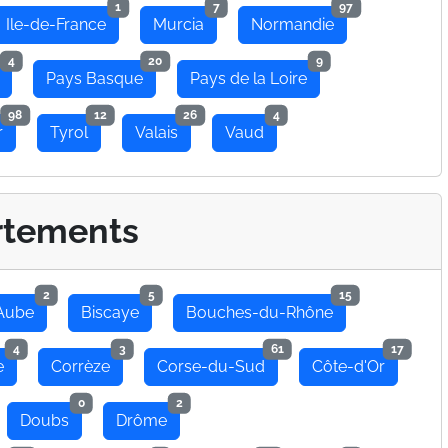
1
7
97
Ile-de-France
Murcia
Normandie
4
20
9
Pays Basque
Pays de la Loire
98
12
26
4
r
Tyrol
Valais
Vaud
rtements
2
5
15
Aube
Biscaye
Bouches-du-Rhône
4
3
61
17
e
Corrèze
Corse-du-Sud
Côte-d'Or
0
2
Doubs
Drôme