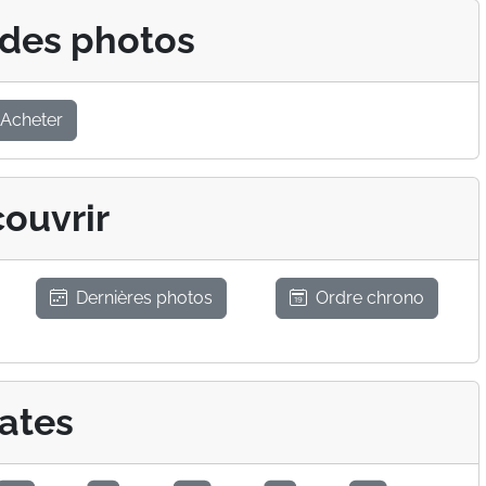
 des photos
Acheter
ouvrir
Dernières photos
Ordre chrono
ates