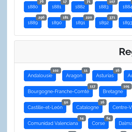
76
17
71
107
1880
1881
1882
1883
188
296
181
220
371
1889
1890
1891
1892
189
Re
102
11
16
Andalousie
Aragon
Asturias
A
117
105
Bourgogne-Franche-Comté
Bretagne
50
16
Castille-et-León
Catalogne
Centre-V
14
64
Comunidad Valenciana
Corse
Dalma