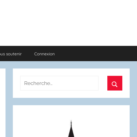
us soutenir
Connexion
Recherche
pour
Recherch
: