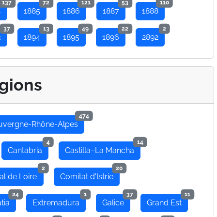
137
72
121
53
110
4
1885
1886
1887
1888
37
13
49
22
2
3
1894
1895
1896
2892
gions
474
uvergne-Rhône-Alpes
4
14
Cantabria
Castilla–La Mancha
2
20
al de Loire
Comitat d'Istrie
24
1
37
11
tia
Extremadura
Galice
Grand Est