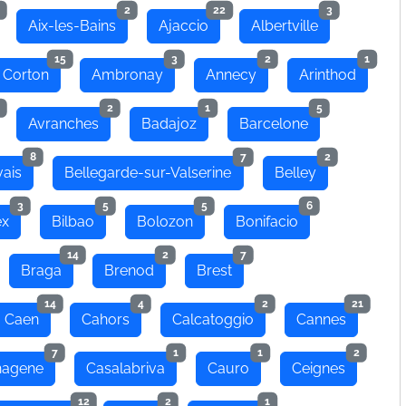
2
22
3
Aix-les-Bains
Ajaccio
Albertville
15
3
2
1
 Corton
Ambronay
Annecy
Arinthod
2
1
5
Avranches
Badajoz
Barcelone
8
7
2
ais
Bellegarde-sur-Valserine
Belley
3
5
5
6
ex
Bilbao
Bolozon
Bonifacio
14
2
7
Braga
Brenod
Brest
14
4
2
21
Caen
Cahors
Calcatoggio
Cannes
7
1
1
2
hagene
Casalabriva
Cauro
Ceignes
12
2
1