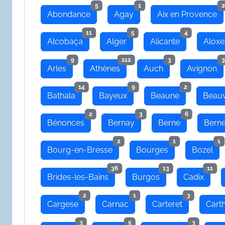
5
1
2
Abondance
Agay
Aix en Provence
11
5
4
Alcobaça
Alger
Alicante
Aloxe
9
112
3
3
Arles
Athènes
Auch
Avignon
14
9
2
Bathala
Bayeux
Beaune
Beauv
2
3
6
Bénonces
Bernay
Berne
Bern
2
1
1
Bourg-en-Bresse
Bourges
Bozel
36
13
11
Brides-les-Bains
Burgos
Cadix
2
1
3
Cargese
Carnac
Carteret
Cart
3
5
3