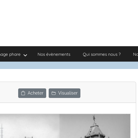
nage phare
Nos évènements
Qui sommes nous ?
No
Acheter
Visualiser