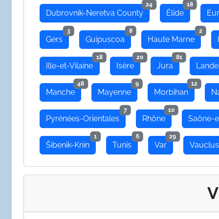
24
18
Dubrovnik-Neretva County
Élide
Eu
3
8
2
Gers
Guipuscoa
Haute Marne
18
20
81
Ille-et-Vilaine
Isère
Jura
Lande
48
9
12
Manche
Mayenne
Morbihan
N
7
10
Pyrénées-Orientales
Rhône
Saône-e
1
6
29
Šibenik-Knin
Tunis
Var
Vauclu
V