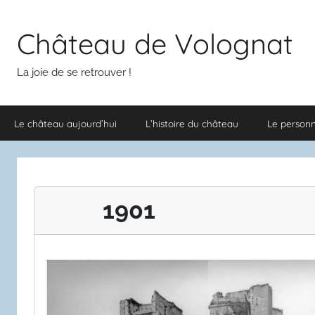
Aller
au
Château de Volognat
contenu
La joie de se retrouver !
Le château aujourd’hui
L’histoire du château
Le person
1901