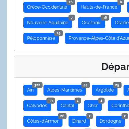
26
8
Grèce-Occidentale
Hauts-de-France
7
36
Nouvelle-Aquitaine
Occitanie
Oranie
29
Péloponnèse
Provence-Alpes-Côte d'Azu
Dépa
322
44
25
Ain
Alpes-Maritimes
Argolide
39
1
1
Calvados
Cantal
Cher
Corinthi
26
2
2
Côtes-d'Armor
Dinard
Dordogne