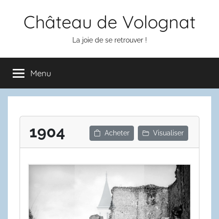
Aller
Château de Volognat
au
contenu
La joie de se retrouver !
Menu
1904
Acheter
Visualiser