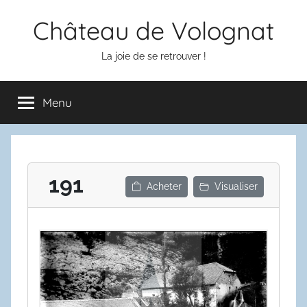
Aller
Château de Volognat
au
contenu
La joie de se retrouver !
Menu
191
Acheter
Visualiser