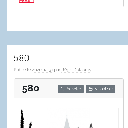
Moulin
580
Publié le
2020-12-31
par
Régis Dulauroy
580
Acheter
Visualiser