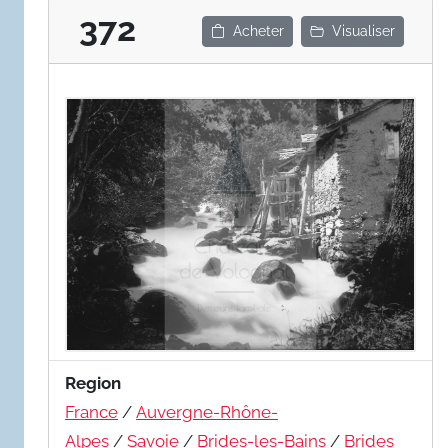
372
Acheter
Visualiser
Region
France
/
Auvergne-Rhône-
Alpes
/
Savoie
/
Brides-les-Bains
/
Brides