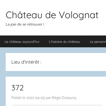
Aller
au
Château de Volognat
contenu
La joie de se retrouver !
Le château aujourd’hui
L’histoire du château
Le person
Lieu d'intérêt :
372
Publié le
2021-04-05
par
Régis Dulauroy