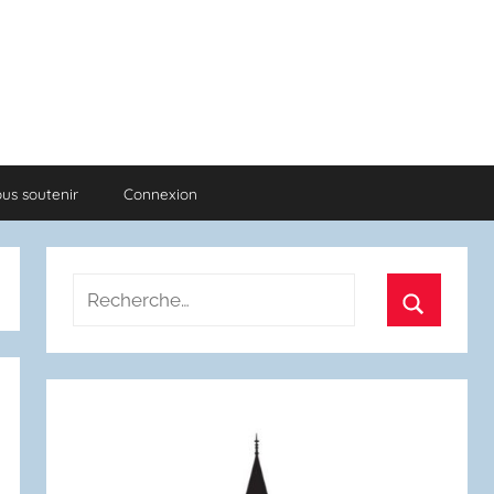
us soutenir
Connexion
Recherche
pour
Recherch
: