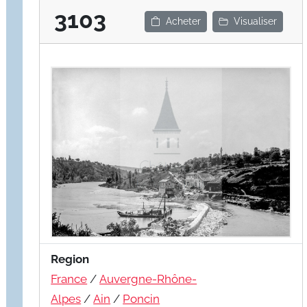
3103
Acheter
Visualiser
Region
France
/
Auvergne-Rhône-
Alpes
/
Ain
/
Poncin