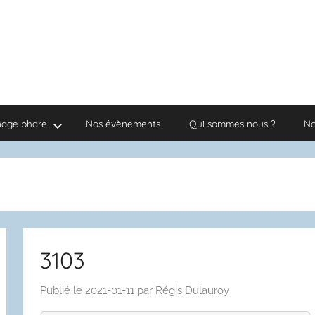
nage phare
Nos évènements
Qui sommes nous ?
No
3103
Publié le
2021-01-11
par
Régis Dulauroy