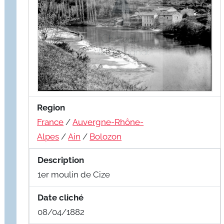
Region
France
/
Auvergne-Rhône-
Alpes
/
Ain
/
Bolozon
Description
1er moulin de Cize
Date cliché
08/04/1882