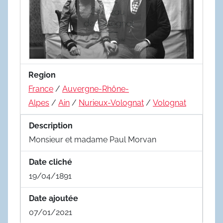
Region
France
/
Auvergne-Rhône-
Alpes
/
Ain
/
Nurieux-Volognat
/
Volognat
Description
Monsieur et madame Paul Morvan
Date cliché
19/04/1891
Date ajoutée
07/01/2021