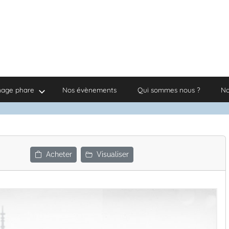
nage phare
Nos évènements
Qui sommes nous ?
No
Acheter
Visualiser