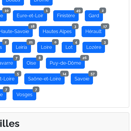
10
1
49
2
re
Eure-et-Loir
Finistère
Gard
18
3
17
Haute-Savoie
Hautes Alpes
Hérault
2
21
0
4
3
s
Leiria
Loire
Lot
Lozère
7
8
26
avarre
Oise
Puy-de-Dôme
5
14
57
t-Loire
Saône-et-Loire
Savoie
7
7
se
Vosges
illes