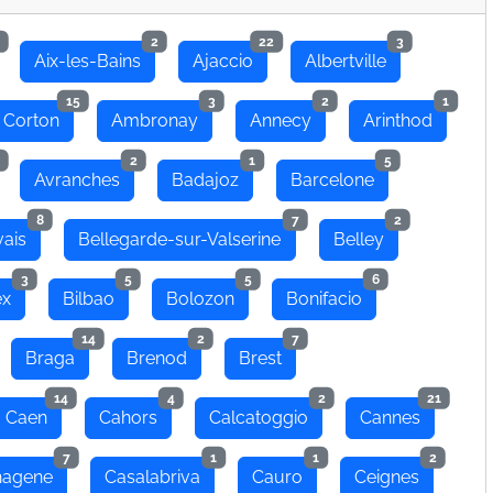
2
22
3
Aix-les-Bains
Ajaccio
Albertville
15
3
2
1
 Corton
Ambronay
Annecy
Arinthod
2
1
5
Avranches
Badajoz
Barcelone
8
7
2
ais
Bellegarde-sur-Valserine
Belley
3
5
5
6
ex
Bilbao
Bolozon
Bonifacio
14
2
7
Braga
Brenod
Brest
14
4
2
21
Caen
Cahors
Calcatoggio
Cannes
7
1
1
2
hagene
Casalabriva
Cauro
Ceignes