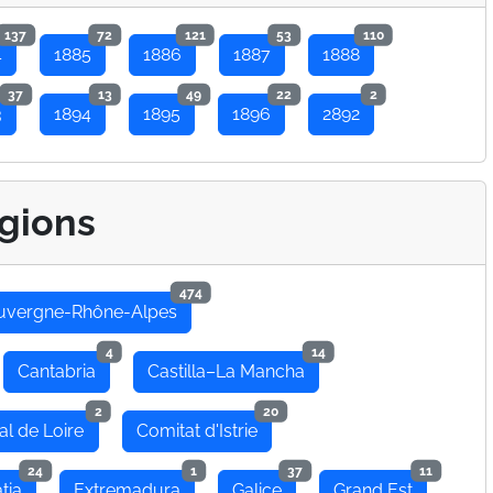
137
72
121
53
110
4
1885
1886
1887
1888
37
13
49
22
2
3
1894
1895
1896
2892
gions
474
uvergne-Rhône-Alpes
4
14
Cantabria
Castilla–La Mancha
2
20
al de Loire
Comitat d'Istrie
24
1
37
11
tia
Extremadura
Galice
Grand Est