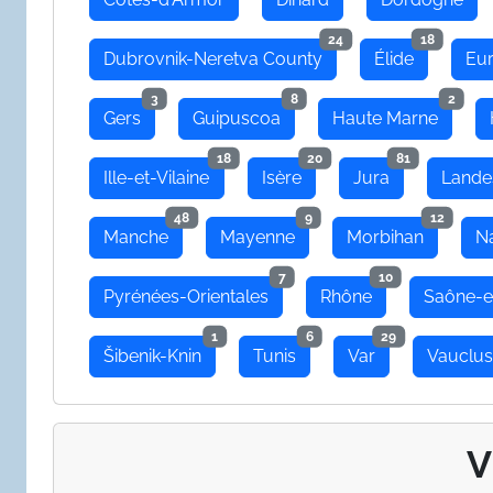
24
18
Dubrovnik-Neretva County
Élide
Eu
3
8
2
Gers
Guipuscoa
Haute Marne
18
20
81
Ille-et-Vilaine
Isère
Jura
Lande
48
9
12
Manche
Mayenne
Morbihan
N
7
10
Pyrénées-Orientales
Rhône
Saône-e
1
6
29
Šibenik-Knin
Tunis
Var
Vauclu
V