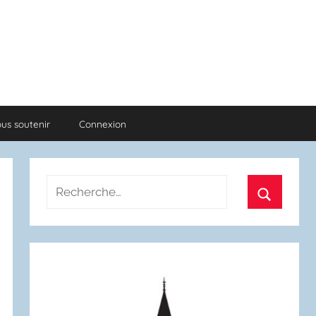
us soutenir
Connexion
Recherche
pour
Recherch
: