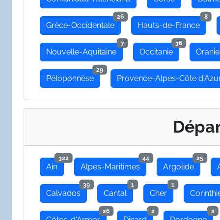
26
8
Grèce-Occidentale
Hauts-de-France
7
36
Nouvelle-Aquitaine
Occitanie
Oranie
29
Péloponnèse
Provence-Alpes-Côte d'Azu
Dépa
322
44
25
Ain
Alpes-Maritimes
Argolide
39
1
1
Calvados
Cantal
Cher
Corinthi
26
2
2
Côtes-d'Armor
Dinard
Dordogne