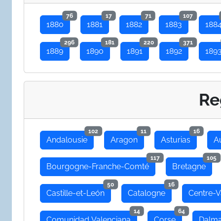
76
17
71
107
1880
1881
1882
1883
188
296
181
220
371
1889
1890
1891
1892
189
Re
102
11
16
Andalousie
Aragon
Asturias
A
117
105
Bourgogne-Franche-Comté
Bretagne
50
16
Castille-et-León
Catalogne
Centre-V
14
64
Comunidad Valenciana
Corse
Dalma