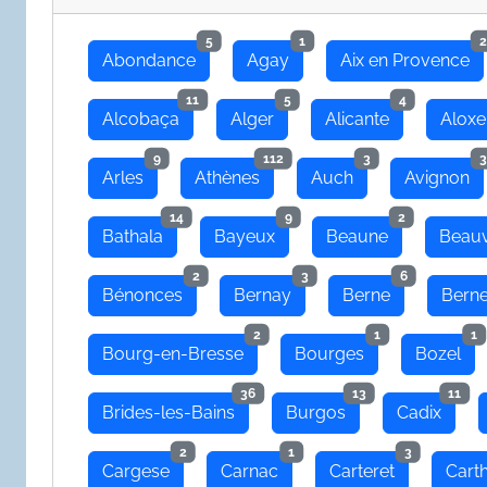
5
1
2
Abondance
Agay
Aix en Provence
11
5
4
Alcobaça
Alger
Alicante
Aloxe
9
112
3
3
Arles
Athènes
Auch
Avignon
14
9
2
Bathala
Bayeux
Beaune
Beauv
2
3
6
Bénonces
Bernay
Berne
Bern
2
1
1
Bourg-en-Bresse
Bourges
Bozel
36
13
11
Brides-les-Bains
Burgos
Cadix
2
1
3
Cargese
Carnac
Carteret
Cart