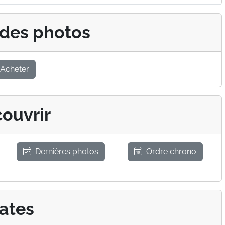
 des photos
Acheter
ouvrir
Dernières photos
Ordre chrono
ates