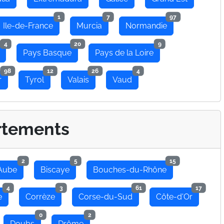
1
7
97
Ile-de-France
Murcia
Normandie
4
20
9
Pays Basque
Pays de la Loire
98
12
26
4
r
Tyrol
Valais
Vaud
rtements
2
5
15
Aube
Biscaye
Bouches-du-Rhône
4
3
61
17
e
Corrèze
Corse-du-Sud
Côte-d'Or
0
2
Doubs
Drôme