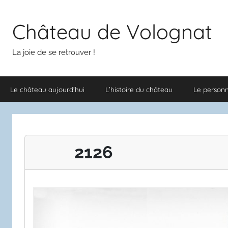
Aller
au
Château de Volognat
contenu
La joie de se retrouver !
Le château aujourd’hui
L’histoire du château
Le person
2126