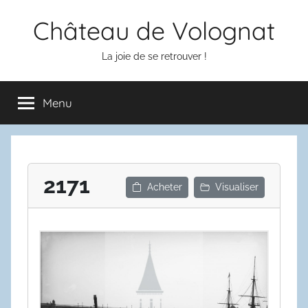
Aller
Château de Volognat
au
contenu
La joie de se retrouver !
Menu
2171
Acheter
Visualiser