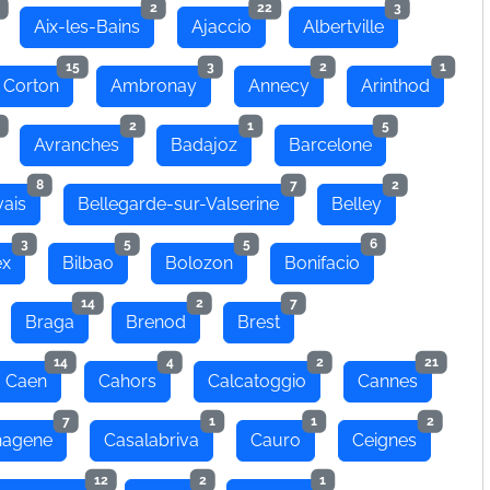
2
22
3
Aix-les-Bains
Ajaccio
Albertville
15
3
2
1
 Corton
Ambronay
Annecy
Arinthod
2
1
5
Avranches
Badajoz
Barcelone
8
7
2
ais
Bellegarde-sur-Valserine
Belley
3
5
5
6
ex
Bilbao
Bolozon
Bonifacio
14
2
7
Braga
Brenod
Brest
14
4
2
21
Caen
Cahors
Calcatoggio
Cannes
7
1
1
2
hagene
Casalabriva
Cauro
Ceignes
12
2
1