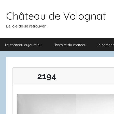
Aller
au
Château de Volognat
contenu
La joie de se retrouver !
Le château aujourd’hui
L’histoire du château
Le person
2194