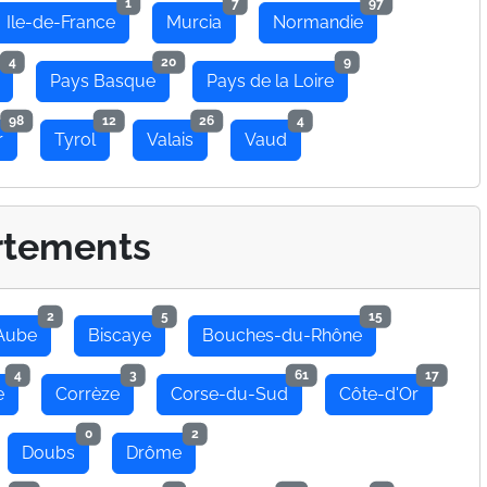
1
7
97
Ile-de-France
Murcia
Normandie
4
20
9
Pays Basque
Pays de la Loire
98
12
26
4
r
Tyrol
Valais
Vaud
rtements
2
5
15
Aube
Biscaye
Bouches-du-Rhône
4
3
61
17
e
Corrèze
Corse-du-Sud
Côte-d'Or
0
2
Doubs
Drôme