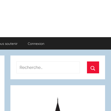
us soutenir
Connexion
Recherche
pour
Recherch
: