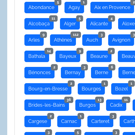
5
1
2
Abondance
Agay
Aix en Provence
11
5
4
Alcobaça
Alger
Alicante
Aloxe
9
112
3
3
Arles
Athènes
Auch
Avignon
14
9
2
Bathala
Bayeux
Beaune
Beauv
2
3
6
Bénonces
Bernay
Berne
Bern
2
1
1
Bourg-en-Bresse
Bourges
Bozel
36
13
11
Brides-les-Bains
Burgos
Cadix
2
1
3
Cargese
Carnac
Carteret
Cart
3
5
3