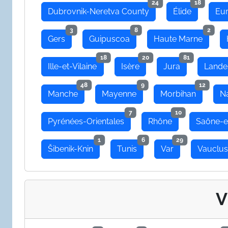
24
18
Dubrovnik-Neretva County
Élide
Eu
3
8
2
Gers
Guipuscoa
Haute Marne
18
20
81
Ille-et-Vilaine
Isère
Jura
Lande
48
9
12
Manche
Mayenne
Morbihan
N
7
10
Pyrénées-Orientales
Rhône
Saône-e
1
6
29
Šibenik-Knin
Tunis
Var
Vauclu
V