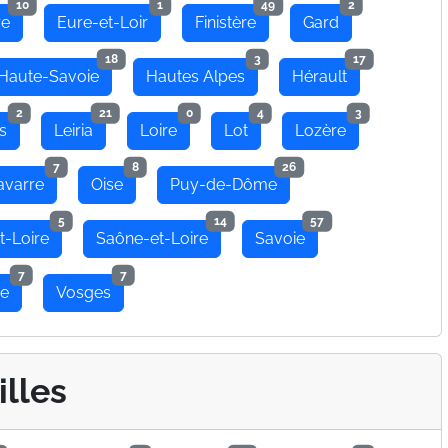
10
1
49
2
re
Eure-et-Loir
Finistère
Gard
18
3
17
Haute-Savoie
Hautes Alpes
Hérault
2
21
0
4
3
s
Leiria
Loire
Lot
Lozère
7
8
26
avarre
Oise
Puy-de-Dôme
5
14
57
t-Loire
Saône-et-Loire
Savoie
7
7
se
Vosges
illes