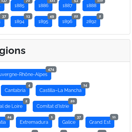
137
72
121
53
110
4
1885
1886
1887
1888
37
13
49
22
2
3
1894
1895
1896
2892
gions
474
uvergne-Rhône-Alpes
4
14
Cantabria
Castilla–La Mancha
2
20
al de Loire
Comitat d'Istrie
24
1
37
11
tia
Extremadura
Galice
Grand Est