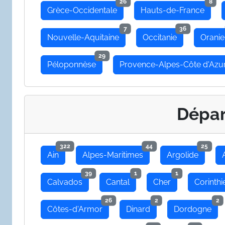
26
8
Grèce-Occidentale
Hauts-de-France
7
36
Nouvelle-Aquitaine
Occitanie
Oranie
29
Péloponnèse
Provence-Alpes-Côte d'Azu
Dépa
322
44
25
Ain
Alpes-Maritimes
Argolide
39
1
1
Calvados
Cantal
Cher
Corinthi
26
2
2
Côtes-d'Armor
Dinard
Dordogne