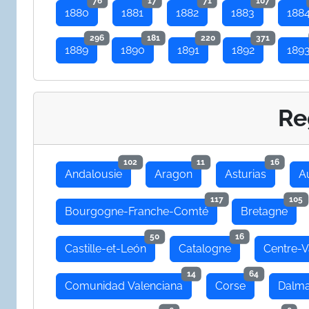
76
17
71
107
1880
1881
1882
1883
188
296
181
220
371
1889
1890
1891
1892
189
Re
102
11
16
Andalousie
Aragon
Asturias
A
117
105
Bourgogne-Franche-Comté
Bretagne
50
16
Castille-et-León
Catalogne
Centre-V
14
64
Comunidad Valenciana
Corse
Dalma