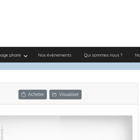
nage phare
Nos évènements
Qui sommes nous ?
No
Acheter
Visualiser