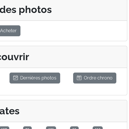
 des photos
Acheter
ouvrir
Dernières photos
Ordre chrono
ates