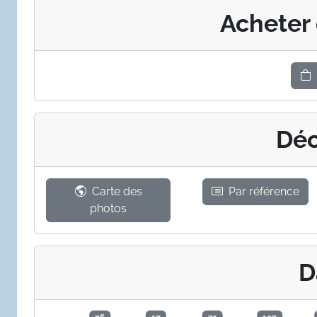
Acheter
Déc
Carte des
Par référence
photos
D