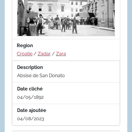
Region
Croatie
/
Zadar
/
Zara
Description
Absise de San Donato
Date cliché
04/05/1892
Date ajoutée
04/08/2023