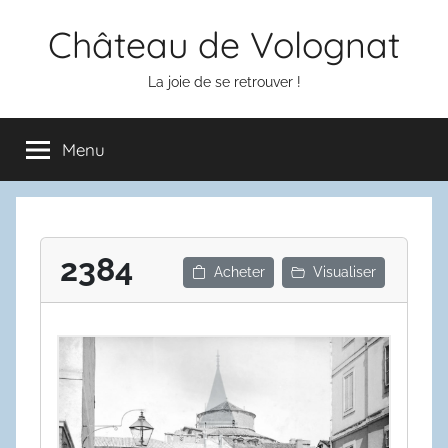
Aller
Château de Volognat
au
contenu
La joie de se retrouver !
Menu
2384
Acheter
Visualiser