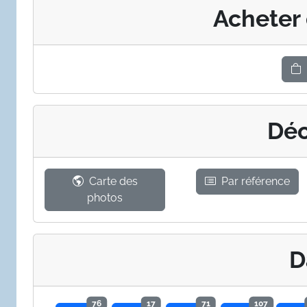
Acheter
Déc
Carte des
Par référence
photos
D
76
17
71
107