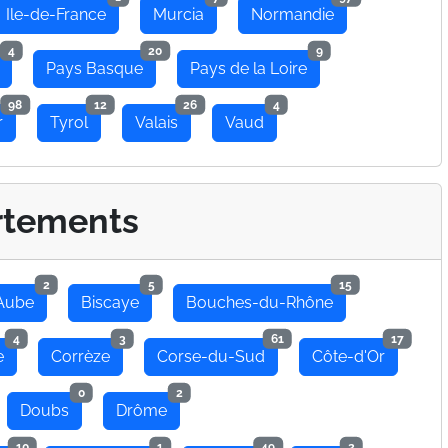
Ile-de-France
Murcia
Normandie
4
20
9
Pays Basque
Pays de la Loire
98
12
26
4
r
Tyrol
Valais
Vaud
rtements
2
5
15
Aube
Biscaye
Bouches-du-Rhône
4
3
61
17
e
Corrèze
Corse-du-Sud
Côte-d'Or
0
2
Doubs
Drôme
10
1
49
2