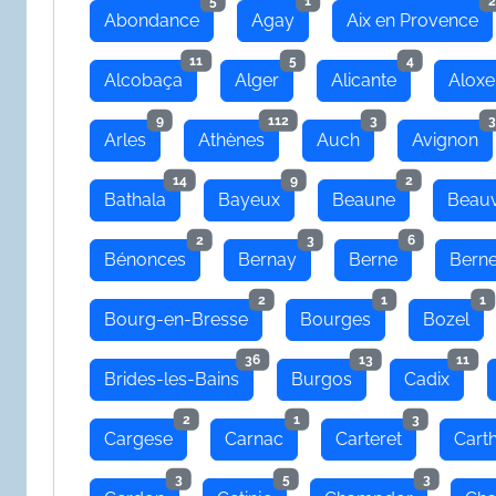
5
1
2
Abondance
Agay
Aix en Provence
11
5
4
Alcobaça
Alger
Alicante
Aloxe
9
112
3
3
Arles
Athènes
Auch
Avignon
14
9
2
Bathala
Bayeux
Beaune
Beauv
2
3
6
Bénonces
Bernay
Berne
Bern
2
1
1
Bourg-en-Bresse
Bourges
Bozel
36
13
11
Brides-les-Bains
Burgos
Cadix
2
1
3
Cargese
Carnac
Carteret
Cart
3
5
3