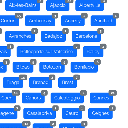
2
22
3
Aix-les-Bains
Ajaccio
Albertville
15
3
2
1
 Corton
Ambronay
Annecy
Arinthod
2
1
5
Avranches
Badajoz
Barcelone
8
7
2
ais
Bellegarde-sur-Valserine
Belley
3
5
5
6
ex
Bilbao
Bolozon
Bonifacio
14
2
7
Braga
Brenod
Brest
14
4
2
21
Caen
Cahors
Calcatoggio
Cannes
7
1
1
2
hagene
Casalabriva
Cauro
Ceignes
12
2
1