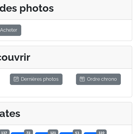
 des photos
Acheter
ouvrir
Dernières photos
Ordre chrono
ates
137
72
121
53
110