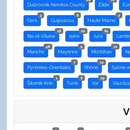
Dubrovnik-Neretva County
Élide
Eu
3
8
2
Gers
Guipuscoa
Haute Marne
18
20
81
Ille-et-Vilaine
Isère
Jura
Lande
48
9
12
Manche
Mayenne
Morbihan
N
7
10
Pyrénées-Orientales
Rhône
Saône-e
1
6
29
Šibenik-Knin
Tunis
Var
Vauclu
V