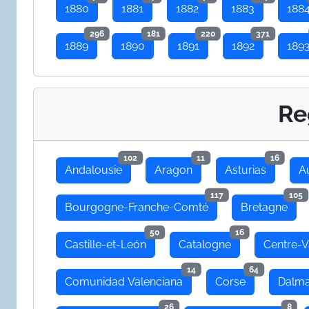
1880
1881
1882
1883
188
296
181
220
371
1889
1890
1891
1892
189
Re
102
11
16
Andalousie
Aragon
Asturias
A
117
105
Bourgogne-Franche-Comté
Bretagne
50
16
Castille-et-León
Catalogne
Centre-V
14
64
Comunidad Valenciana
Corse
Dalma
26
8