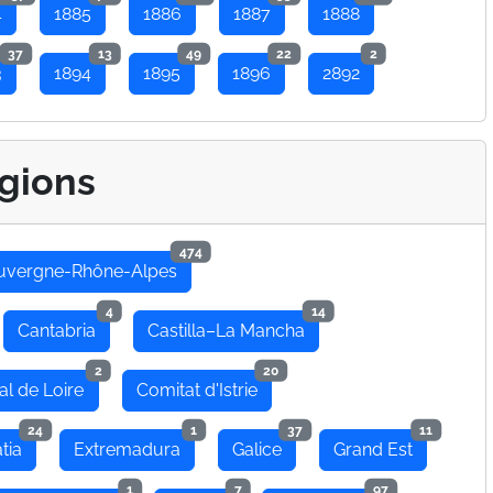
4
1885
1886
1887
1888
37
13
49
22
2
3
1894
1895
1896
2892
gions
474
uvergne-Rhône-Alpes
4
14
Cantabria
Castilla–La Mancha
2
20
al de Loire
Comitat d'Istrie
24
1
37
11
tia
Extremadura
Galice
Grand Est
1
7
97