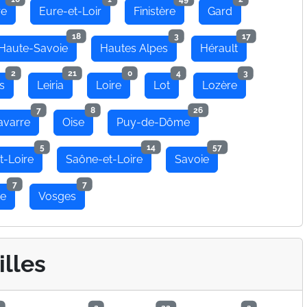
re
Eure-et-Loir
Finistère
Gard
18
3
17
Haute-Savoie
Hautes Alpes
Hérault
2
21
0
4
3
s
Leiria
Loire
Lot
Lozère
7
8
26
avarre
Oise
Puy-de-Dôme
5
14
57
t-Loire
Saône-et-Loire
Savoie
7
7
se
Vosges
illes