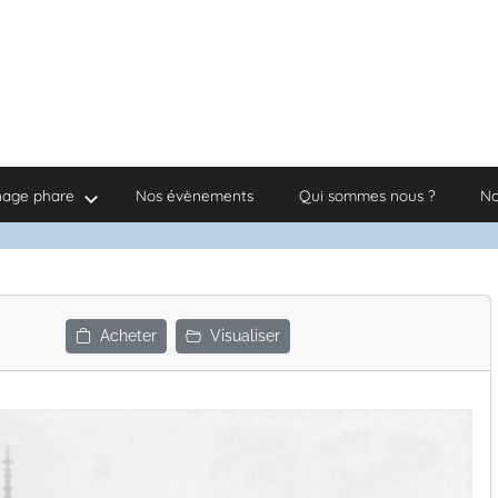
nage phare
Nos évènements
Qui sommes nous ?
No
Acheter
Visualiser