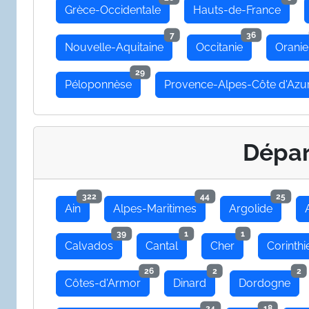
Grèce-Occidentale
Hauts-de-France
7
36
Nouvelle-Aquitaine
Occitanie
Oranie
29
Péloponnèse
Provence-Alpes-Côte d'Azu
Dépa
322
44
25
Ain
Alpes-Maritimes
Argolide
39
1
1
Calvados
Cantal
Cher
Corinthi
26
2
2
Côtes-d'Armor
Dinard
Dordogne
24
18