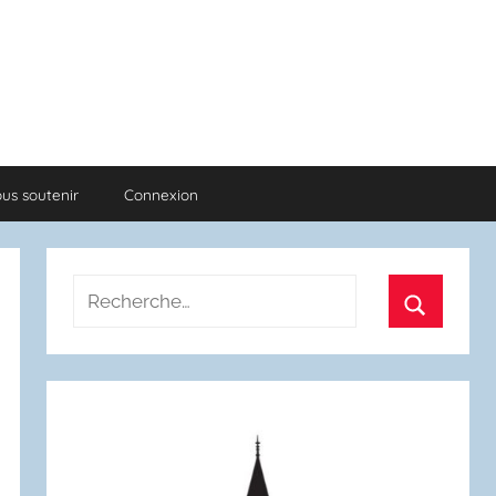
us soutenir
Connexion
Recherche
pour
Recherch
: