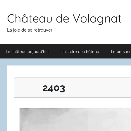
Aller
au
Château de Volognat
contenu
La joie de se retrouver !
Le château aujourd’hui
L’histoire du château
Le person
2403