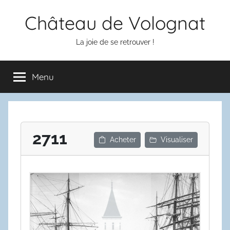
Aller
Château de Volognat
au
contenu
La joie de se retrouver !
Menu
2711
Acheter
Visualiser