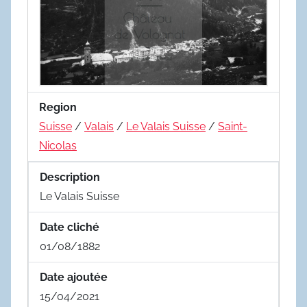
Region
Suisse
/
Valais
/
Le Valais Suisse
/
Saint-
Nicolas
Description
Le Valais Suisse
Date cliché
01/08/1882
Date ajoutée
15/04/2021